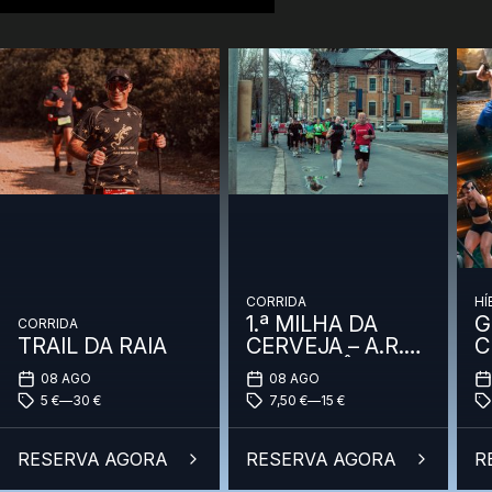
CORRIDA
HÍ
1.ª MILHA DA
G
CORRIDA
TRAIL DA RAIA
CERVEJA – A.R.
C
SEQUEIRÔ – OS
08 AGO
08 AGO
DESTEMIDOS
5
€
—
30
€
7,50
€
—
15
€
RESERVA AGORA
RESERVA AGORA
R