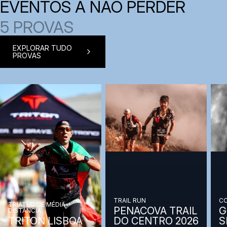
EVENTOS A NÃO PERDER
5 PROVAS
EXPLORAR TUDO
PROVAS
TRAIL RUN
CO
TRIATLO DE MÉDIA
PENACOVA TRAIL
G
DISTÂNCIA
TRITON LISBOA
DO CENTRO 2026
S