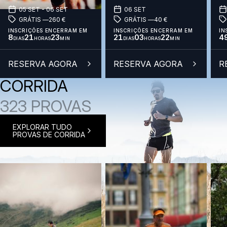
05 SET - 06 SET
06 SET
GRÁTIS —
260
€
GRÁTIS —
40
€
INSCRIÇÕES ENCERRAM EM
INSCRIÇÕES ENCERRAM EM
IN
8
21
23
21
03
22
4
DIAS
HORAS
MIN
DIAS
HORAS
MIN
RESERVA AGORA
RESERVA AGORA
R
CORRIDA
323 PROVAS
EXPLORAR TUDO
PROVAS DE CORRIDA