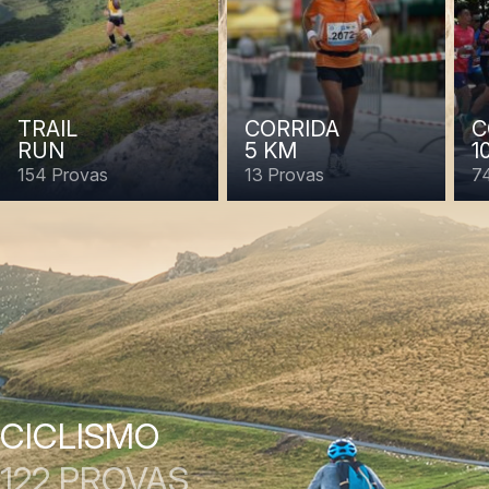
TRAIL
CORRIDA
C
RUN
5 KM
1
154 Provas
13 Provas
7
CICLISMO
122 PROVAS