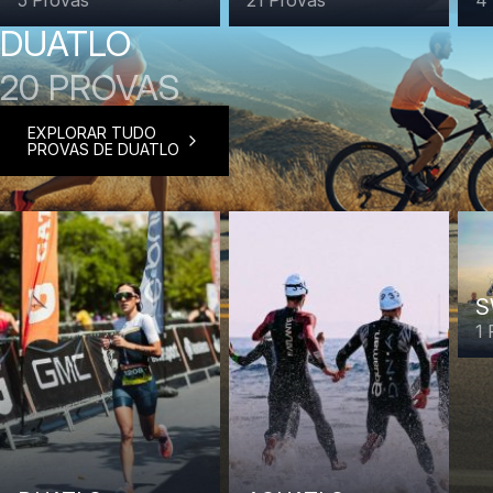
DUATLO
20 PROVAS
EXPLORAR TUDO
PROVAS DE DUATLO
S
1 