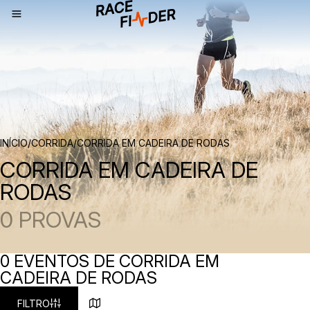
NAVEGAÇÃO
INÍCIO
/
CORRIDA
/
CORRIDA EM CADEIRA DE RODAS
CORRIDA EM CADEIRA DE
RODAS
0 PROVAS
0 EVENTOS DE CORRIDA EM
CADEIRA DE RODAS
FILTRO