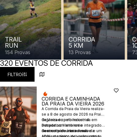
TRAIL
CORRIDA
C
RUN
5 KM
1
154 Provas
13 Provas
7
320 EVENTOS DE CORRIDA
FILTRO
CORRIDA E CAMINHADA
DA PRAIA DA VIEIRA 2026
A Corrida da Praia da Vieira realiza-
se a 8 de agosto de 2026 na Praia
da Vieira e combina corrida em
Organizado pelo Industrial
estrada com ambiente
Desportivo Vieirense e integrado
descontraído à beira-mar.
no circuito de meio-fundo da
Com um percurso acessível e um
ADAL, o evento inclui uma corrida
ambiente típico de verão junto ao