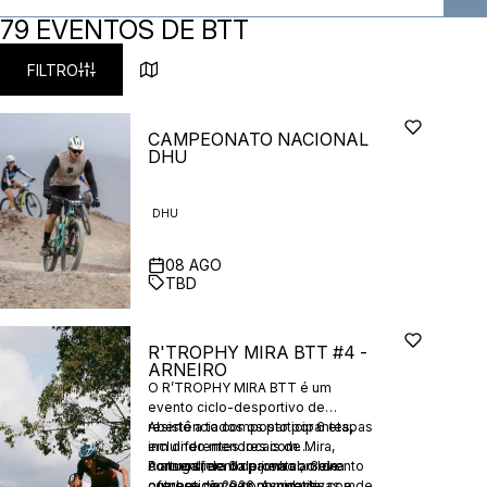
79 EVENTOS DE BTT
FILTRO
CAMPEONATO NACIONAL
DHU
DHU
08
AGO
TBD
R'TROPHY MIRA BTT #4 -
ARNEIRO
O R’TROPHY MIRA BTT é um
evento ciclo-desportivo de
resistência composto por 6 etapas
Aberto a todos os participantes,
em diferentes locais de Mira,
incluindo menores com
Portugal, de 6 de junho a 3 de
consentimento parental, o evento
A atmosfera da prova combina
outubro de 2026. As provas
oferece opções competitivas e de
competição e comunidade, com