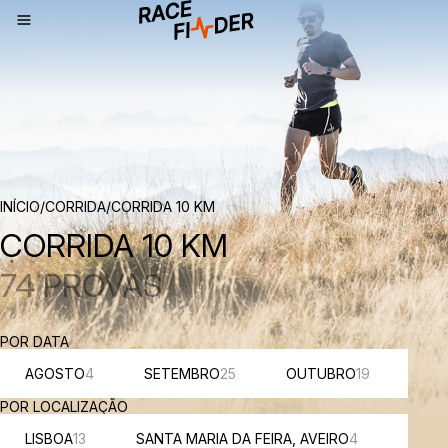
NAVEGAÇÃO
INÍCIO
/
CORRIDA
/
CORRIDA 10 KM
CORRIDA 10 KM
74 PROVAS
POR DATA
AGOSTO
4
SETEMBRO
25
OUTUBRO
19
NO
POR LOCALIZAÇÃO
LISBOA
13
SANTA MARIA DA FEIRA, AVEIRO
4
COIM