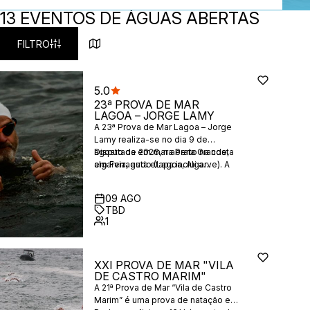
13 EVENTOS DE ÁGUAS ABERTAS
FILTRO
5.0
23ª PROVA DE MAR
LAGOA – JORGE LAMY
A 23ª Prova de Mar Lagoa – Jorge
Lamy realiza-se no dia 9 de
agosto de 2026, na Praia Grande,
Disputada em mar aberto na costa
em Ferragudo (Lagoa, Algarve). A
algarvia, esta etapa inclui a
prova integra o XIX Circuito
distância oficial de 2000m
Nacional de Águas Abertas 2025–
pontuável para o Circuito (AA e
09
AGO
2026, sob a égide da Federação
Masters AA), bem como provas de
TBD
Portuguesa de Natação (FPN).
divulgação de 1000m e 200m. A
1
competição contribui para o
ranking nacional.
XXI PROVA DE MAR "VILA
DE CASTRO MARIM"
A 21ª Prova de Mar “Vila de Castro
Marim” é uma prova de natação em