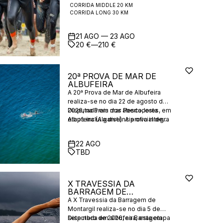
CORRIDA MIDDLE 20 KM
revezamento corporativo para a
que equilibra o desempenho nas
CORRIDA LONG 30 KM
distância SPRINT.
três modalidades, tornando a
competição estratégica e
desafiadora.
21
AGO
—
23
AGO
20
€
—
210
€
20ª PROVA DE MAR DE
ALBUFEIRA
A 20ª Prova de Mar de Albufeira
realiza-se no dia 22 de agosto de
2026, na Praia dos Pescadores, em
Disputada em mar aberto, esta
Albufeira (Algarve). A prova integra
etapa inclui a distância oficial de
o XIX Circuito Nacional de Águas
2000m pontuável para o Circuito
Abertas 2025–2026, sob a égide
(AA e Masters AA), bem como uma
22
AGO
da Federação Portuguesa de
prova de divulgação de 200m. A
TBD
Natação (FPN).
competição contribui para o
ranking nacional.
X TRAVESSIA DA
BARRAGEM DE
MONTARGIL
A X Travessia da Barragem de
Montargil realiza-se no dia 5 de
setembro de 2026, na Barragem
Disputada em albufeira, esta etapa