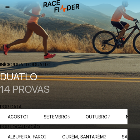
NAVEGAÇÃO
INÍCIO
/
DUATLO
/
DUATLO
DUATLO
14 PROVAS
POR DATA
AGOSTO
1
SETEMBRO
5
OUTUBRO
7
NOVE
POR LOCALIZAÇÃO
ALBUFEIRA, FARO
2
OURÉM, SANTARÉM
2
SALIR
1