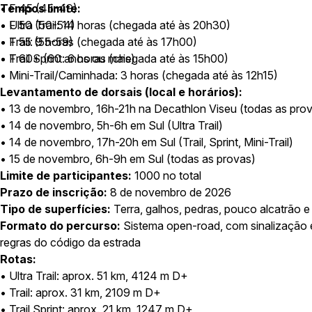
• F 45 (45-49)
Tempos limite:
• F 50 (50-54)
• Ultra Trail: 14 horas (chegada até às 20h30)
• F 55 (55-59)
• Trail: 9 horas (chegada até às 17h00)
• F 60+ (60 anos ou mais)
• Trail Sprint: 6 horas (chegada até às 15h00)
• Mini-Trail/Caminhada: 3 horas (chegada até às 12h15)
Levantamento de dorsais (local e horários):
• 13 de novembro, 16h-21h na Decathlon Viseu (todas as pro
• 14 de novembro, 5h-6h em Sul (Ultra Trail)
• 14 de novembro, 17h-20h em Sul (Trail, Sprint, Mini-Trail)
• 15 de novembro, 6h-9h em Sul (todas as provas)
Limite de participantes:
1000 no total
Prazo de inscrição:
8 de novembro de 2026
Tipo de superfícies:
Terra, galhos, pedras, pouco alcatrão e
Formato do percurso:
Sistema open-road, com sinalização e
regras do código da estrada
Rotas:
• Ultra Trail: aprox. 51 km, 4124 m D+
• Trail: aprox. 31 km, 2109 m D+
• Trail Sprint: aprox. 21 km, 1247 m D+