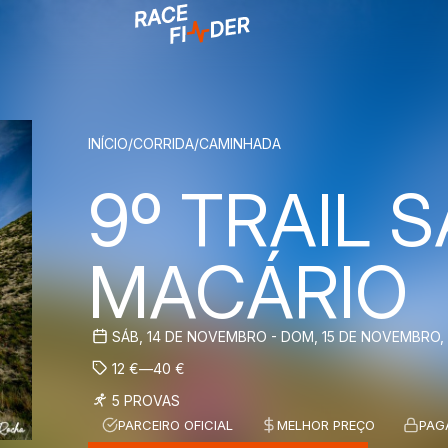
BREADCRUM
INÍCIO
/
CORRIDA
/
CAMINHADA
9º TRAIL 
MACÁRIO
SÁB, 14 DE NOVEMBRO - DOM, 15 DE NOVEMBRO,
12
€
—
40
€
5 PROVAS
PARCEIRO OFICIAL
MELHOR PREÇO
PAG