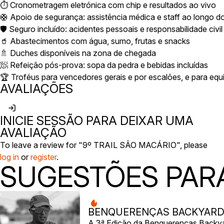
⏱️ Cronometragem eletrónica com chip e resultados ao vivo
🛟 Apoio de segurança: assistência médica e staff ao longo d
🛡️ Seguro incluído: acidentes pessoais e responsabilidade civil
🥤 Abastecimentos com água, sumo, frutas e snacks
🚿 Duches disponíveis na zona de chegada
🧖 Refeição pós-prova: sopa da pedra e bebidas incluídas
🏆 Troféus para vencedores gerais e por escalões, e para equ
AVALIAÇÕES
INICIE SESSÃO PARA DEIXAR UMA
AVALIAÇÃO
To leave a review for "9º TRAIL SÃO MACÁRIO", please
log in
or
register
.
SUGESTÕES PARA
BENQUERENÇAS BACKYARD 
A 3ª Edição da Benquerenças Backyar