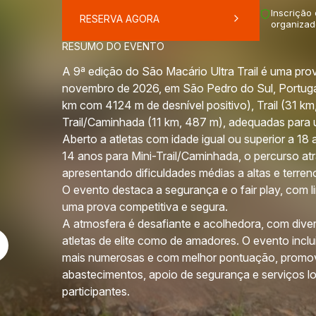
Inscrição
RESERVA AGORA
organizad
RESUMO DO EVENTO
A 9ª edição do São Macário Ultra Trail é uma prova
novembro de 2026, em São Pedro do Sul, Portugal. 
km com 4124 m de desnível positivo), Trail (31 km,
Trail/Caminhada (11 km, 487 m), adequadas para 
Aberto a atletas com idade igual ou superior a 18 ano
14 anos para Mini-Trail/Caminhada, o percurso at
apresentando dificuldades médias a altas e terreno 
O evento destaca a segurança e o fair play, com l
uma prova competitiva e segura.
A atmosfera é desafiante e acolhedora, com diver
atletas de elite como de amadores. O evento inclu
mais numerosas e com melhor pontuação, promove
abastecimentos, apoio de segurança e serviços lo
participantes.