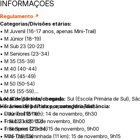
INFORMAÇÕES
Regulamento ↗
Categorias/Divisões etárias:
• M Juvenil (16-17 anos, apenas Mini-Trail)
• M Júnior (18-19)
• M Sub 23 (20-22)
• M Seniores (23-34)
• M 35 (35-39)
• M 40 (40-44)
• M 45 (45-49)
• M 50 (50-54)
• M 55 (55-59)
• M 60+ (60 anos ou mais)
Local de partida/chegada:
Sul (Escola Primária de Sul), Sã
• F Juvenil (16-17 anos, apenas Mini-Trail)
Horários de partida por categoria/distância:
• F Júnior (18-19)
• Ultra Trail (51 km): 14 de novembro, 6h30
• F Sub 23 (20-22)
• Trail (31 km): 15 de novembro, 8h00
• F Seniores (23-34)
• Trail Sprint (21 km): 15 de novembro, 9h00
• F 35 (35-39)
• Mini-Trail/Caminhada (11 km): 15 de novembro, 9h15