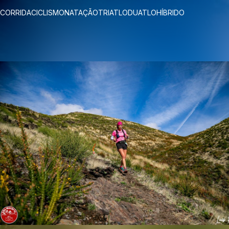
CORRIDA
CICLISMO
NATAÇÃO
TRIATLO
DUATLO
HÍBRIDO