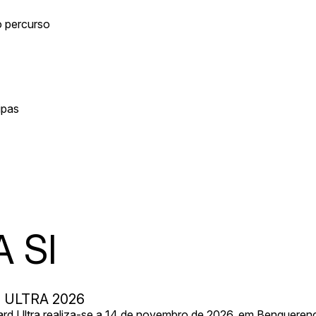
o percurso
ipas
 SI
ULTRA 2026
d Ultra realiza-se a 14 de novembro de 2026, em Benquerenç