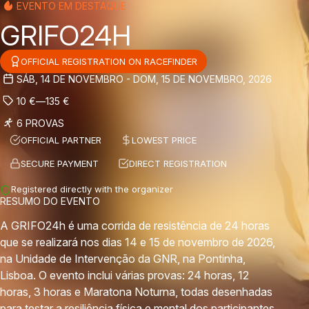
EVENTO EM DESTAQUE
GRIFO24H
OFFICIAL REGISTRATION ON RACEFINDER
SÁB, 14 DE NOVEMBRO - DOM, 15 DE NOVEMBRO, 2026
10
€
—
135
€
6 PROVAS
OFFICIAL PARTNER
LOWEST PRICE
SECURE PAYMENT
DIRECT REGISTRATION
Registered directly with the organizer
RESUMO DO EVENTO
A GRIFO24h é uma corrida de resistência de 24 horas
que se realizará nos dias 14 e 15 de novembro de 2026,
na Unidade de Intervenção da GNR, na Pontinha,
Lisboa. O evento inclui várias provas: 24 horas, 12
horas, 3 horas e Maratona Noturna, todas desenhadas
para testar a resiliência física e mental dos participantes.