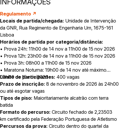
INFORMAÇÕES
Regulamento ↗
Locais de partida/chegada:
Unidade de Intervenção
da GNR, Rua Regimento de Engenharia Um, 1675-161
Lisboa
Horários de partida por categoria/distância:
• Prova 24h: 11h00 de 14 nov a 11h00 de 15 nov 2026
• Prova 12h: 23h00 de 14 nov a 11h00 de 15 nov 2026
• Prova 3h: 08h00 a 11h00 de 15 nov 2026
• Maratona Noturna: 19h00 de 14 nov até máximo
03h00 de 15 nov 2026
Limite de participantes:
400 vagas
Prazo de inscrição:
8 de novembro de 2026 às 24h00
ou até esgotar vagas
Tipos de piso:
Maioritariamente alcatrão com terra
batida
Formato do percurso:
Circuito fechado de 2,23503
km certificado pela Federação Portuguesa de Atletismo
Percursos da prova:
Circuito dentro do quartel da