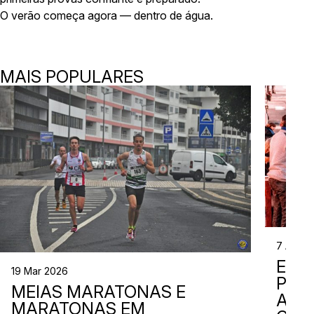
O verão começa agora — dentro de água.
MAIS POPULARES
7 Abr 2
EVE
19 Mar 2026
PER
MEIAS MARATONAS E
ADI
MARATONAS EM