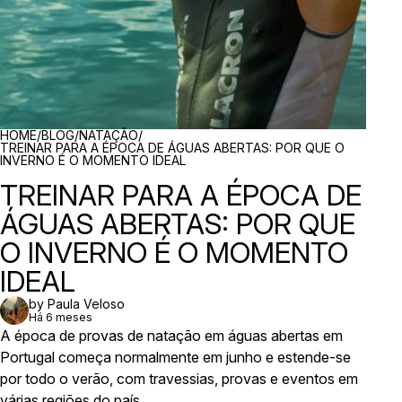
BREADCRUMBS
HOME
/
BLOG
/
NATAÇÃO
/
TREINAR PARA A ÉPOCA DE ÁGUAS ABERTAS: POR QUE O
INVERNO É O MOMENTO IDEAL
TREINAR PARA A ÉPOCA DE
ÁGUAS ABERTAS: POR QUE
O INVERNO É O MOMENTO
IDEAL
by Paula Veloso
Há 6 meses
A época de provas de natação em águas abertas em
Portugal começa normalmente em junho e estende-se
por todo o verão, com travessias, provas e eventos em
várias regiões do país.