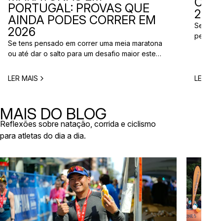
CAL
PORTUGAL: PROVAS QUE
2026
AINDA PODES CORRER EM
Se está
2026
perto d
Se tens pensado em correr uma meia maratona
corridas
ou até dar o salto para um desafio maior este
vão aco
ano, este é o momento certo para começar a
Entre co
planear. Entre a primavera e o verão, o
eventos 
LER MAIS
LER MAI
calendário de provas em Portugal ganha vida.
níveis e
Há eventos por todo o país, diferentes formatos
de even
e experiências para todos os […]
MAIS DO BLOG
Reflexões sobre natação, corrida e ciclismo
para atletas do dia a dia.