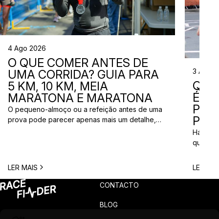
4 Ago 2026
O QUE COMER ANTES DE
3 Ago 
UMA CORRIDA? GUIA PARA
QUE
5 KM, 10 KM, MEIA
ÉS? 
MARATONA E MARATONA
PAR
O pequeno-almoço ou a refeição antes de uma
PRÓ
prova pode parecer apenas mais um detalhe,
mas uma escolha inadequada pode resultar em
Há quem
falta de energia, desconforto no estômago ou
quem pr
vontade de ir à casa de banho poucos minutos
para vi
antes da partida. A dúvida é comum entre
para ma
LER MAIS
LER MAI
corredores: o que comer antes de uma corrida?
todos c
A […]
prova q
CONTACTO
pode nã
[…]
BLOG