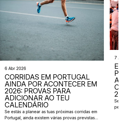
7 Abr 2
EVE
6 Abr 2026
PER
CORRIDAS EM PORTUGAL
ADI
AINDA POR ACONTECER EM
CAL
2026: PROVAS PARA
2026
ADICIONAR AO TEU
Se está
CALENDÁRIO
perto d
Se estás a planear as tuas próximas corridas em
corridas
Portugal, ainda existem várias provas previstas
vão aco
para os próximos meses de 2026. Entre corridas
Entre co
urbanas, eventos solidários e provas em