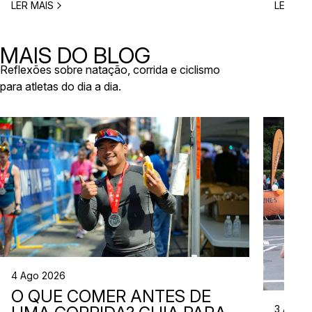
eventos 
LER MAIS
LER MAI
diferentes regiões do país, há opções para
níveis e
atletas com vários níveis de experiência. Nesta
de even
lista reunimos algumas corridas que ainda vão
MAIS DO BLOG
acontecer em 2026 e que […]
Reflexões sobre natação, corrida e ciclismo
para atletas do dia a dia.
4 Ago 2026
O QUE COMER ANTES DE
3 Ago 