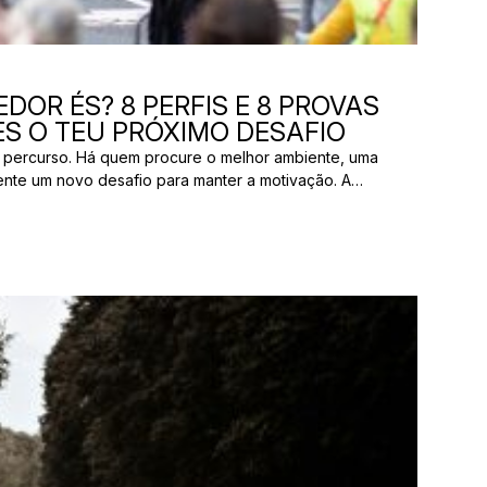
DOR ÉS? 8 PERFIS E 8 PROVAS
S O TEU PRÓXIMO DESAFIO
 percurso. Há quem procure o melhor ambiente, uma
ente um novo desafio para manter a motivação. A
os pelas mesmas razões. E uma prova que parece
ão ter nada a ver com aquilo que outro […]