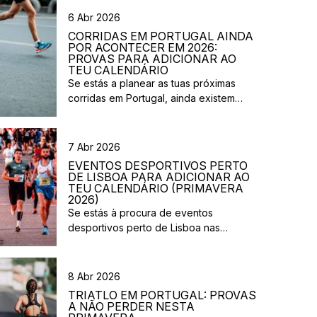
6 Abr 2026
CORRIDAS EM PORTUGAL AINDA
POR ACONTECER EM 2026:
PROVAS PARA ADICIONAR AO
TEU CALENDÁRIO
Se estás a planear as tuas próximas
corridas em Portugal, ainda existem
várias provas previstas para os próximos
meses de 2026. Entre corridas urbanas,
eventos solidários e provas em
7 Abr 2026
diferentes regiões do país, há opções
EVENTOS DESPORTIVOS PERTO
para atletas com vários níveis de
DE LISBOA PARA ADICIONAR AO
experiência. Nesta lista reunimos
TEU CALENDÁRIO (PRIMAVERA
2026)
algumas corridas que ainda vão
Se estás à procura de eventos
acontecer em 2026 e que […]
desportivos perto de Lisboa nas
próximas semanas, há várias corridas e
iniciativas abertas à participação que
vão acontecer na região durante esta
8 Abr 2026
primavera. Entre corridas solidárias,
TRIATLO EM PORTUGAL: PROVAS
provas urbanas e eventos de trail,
A NÃO PERDER NESTA
existem opções para diferentes níveis e