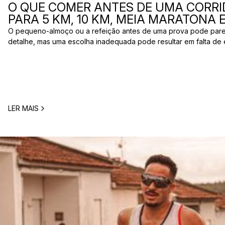
O QUE COMER ANTES DE UMA CORRI
PARA 5 KM, 10 KM, MEIA MARATONA
O pequeno-almoço ou a refeição antes de uma prova pode par
detalhe, mas uma escolha inadequada pode resultar em falta de 
estômago ou vontade de ir à casa de banho poucos minutos antes
comum entre corredores: o que comer antes de uma corrida? A 
LER MAIS