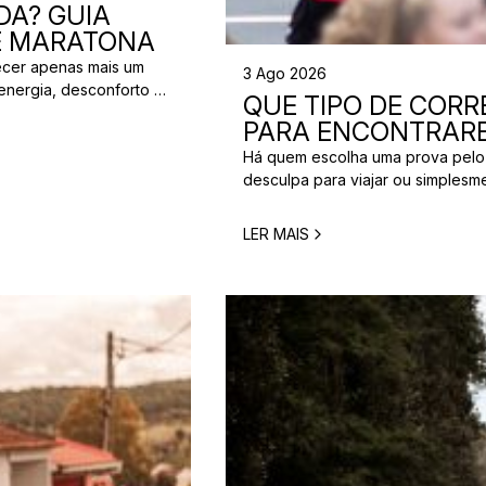
DA? GUIA
 E MARATONA
ecer apenas mais um
3 Ago 2026
energia, desconforto no
QUE TIPO DE CORRE
 da partida. A dúvida é
PARA ENCONTRARE
[…]
Há quem escolha uma prova pelo
desculpa para viajar ou simplesm
verdade é que nem todos correm
perfeita para um corredor pode n
LER MAIS