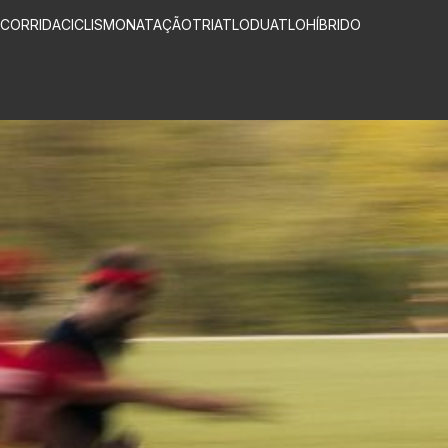
CORRIDA
CICLISMO
NATAÇÃO
TRIATLO
DUATLO
HÍBRIDO