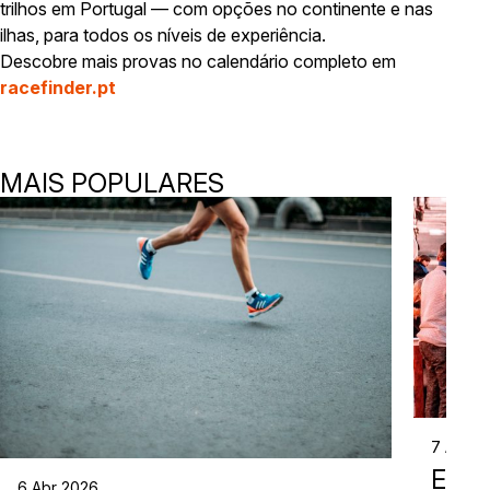
trilhos em Portugal — com opções no continente e nas
ilhas, para todos os níveis de experiência.
Descobre mais provas no calendário completo em
racefinder.pt
MAIS POPULARES
7 Abr 2
EVE
6 Abr 2026