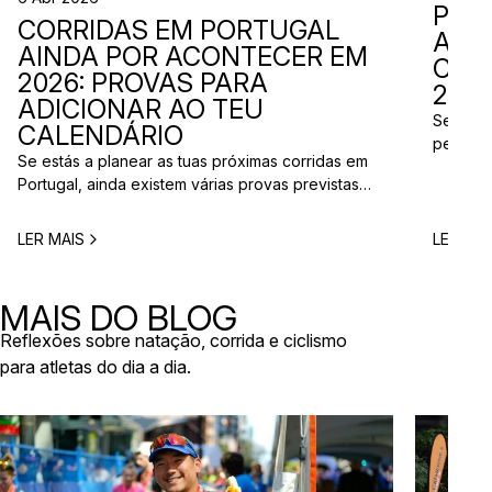
PER
CORRIDAS EM PORTUGAL
ADI
AINDA POR ACONTECER EM
CAL
2026: PROVAS PARA
2026
ADICIONAR AO TEU
Se está
CALENDÁRIO
perto d
Se estás a planear as tuas próximas corridas em
corridas
Portugal, ainda existem várias provas previstas
vão aco
para os próximos meses de 2026. Entre corridas
Entre co
urbanas, eventos solidários e provas em
eventos 
LER MAIS
LER MAI
diferentes regiões do país, há opções para
níveis e
atletas com vários níveis de experiência. Nesta
de even
lista reunimos algumas corridas que ainda vão
MAIS DO BLOG
acontecer em 2026 e que […]
Reflexões sobre natação, corrida e ciclismo
para atletas do dia a dia.