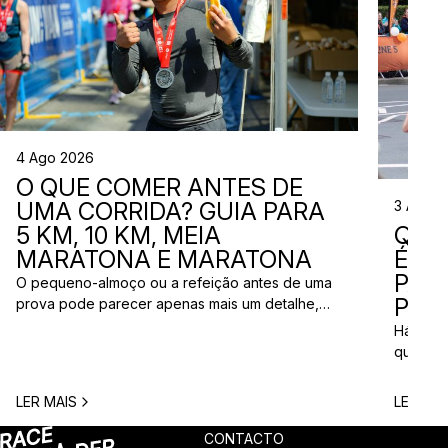
4 Ago 2026
O QUE COMER ANTES DE
3 Ago 
UMA CORRIDA? GUIA PARA
QUE
5 KM, 10 KM, MEIA
ÉS? 
MARATONA E MARATONA
PAR
O pequeno-almoço ou a refeição antes de uma
PRÓ
prova pode parecer apenas mais um detalhe,
mas uma escolha inadequada pode resultar em
Há quem
falta de energia, desconforto no estômago ou
quem pr
vontade de ir à casa de banho poucos minutos
para vi
antes da partida. A dúvida é comum entre
para ma
LER MAIS
LER MAI
corredores: o que comer antes de uma corrida?
todos c
A […]
prova q
CONTACTO