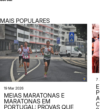
MAIS POPULARES
7 Abr 2
EVE
19 Mar 2026
PER
MEIAS MARATONAS E
ADI
MARATONAS EM
CAL
PORTUGAL: PROVAS QUE