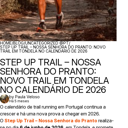
BREADCRUMBS
HOME
/
BLOG
/
UNCATEGORIZED @PT
/
STEP UP TRAIL – NOSSA SENHORA DO PRANTO: NOVO
TRAIL EM TONDELA NO CALENDÁRIO DE 2026
STEP UP TRAIL – NOSSA
SENHORA DO PRANTO:
NOVO TRAIL EM TONDELA
NO CALENDÁRIO DE 2026
by Paula Veloso
Há 5 meses
O calendário de trail running em Portugal continua a
crescer e há uma nova prova a chegar em 2026.
O
Step Up Trail – Nossa Senhora do Pranto
realiza-
se no dia
6 de junho de 2026
, em Tondela, e promete