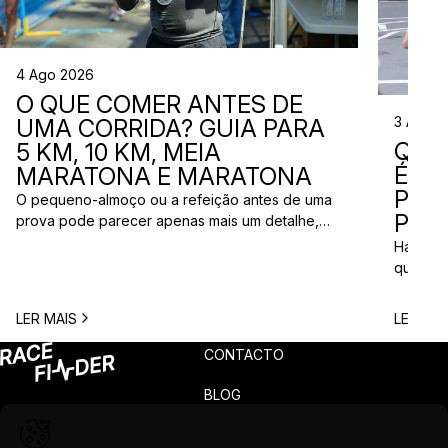
4 Ago 2026
O QUE COMER ANTES DE
3 Ago 
UMA CORRIDA? GUIA PARA
QUE
5 KM, 10 KM, MEIA
ÉS? 
MARATONA E MARATONA
PAR
O pequeno-almoço ou a refeição antes de uma
PRÓ
prova pode parecer apenas mais um detalhe,
mas uma escolha inadequada pode resultar em
Há quem
falta de energia, desconforto no estômago ou
quem pr
vontade de ir à casa de banho poucos minutos
para vi
antes da partida. A dúvida é comum entre
para ma
LER MAIS
LER MAI
corredores: o que comer antes de uma corrida?
todos c
A […]
prova q
CONTACTO
pode nã
[…]
BLOG
PRIVACIDADE