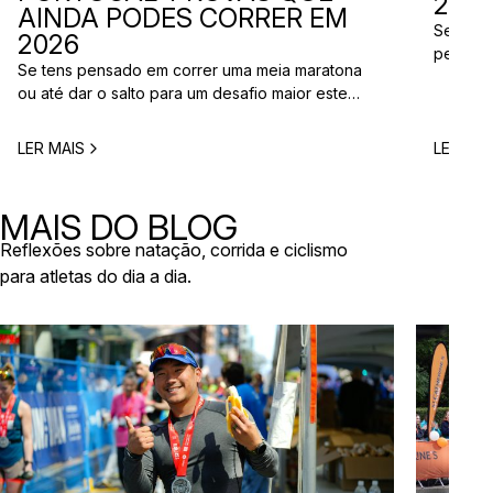
2026
AINDA PODES CORRER EM
Se está
2026
perto d
Se tens pensado em correr uma meia maratona
corridas
ou até dar o salto para um desafio maior este
vão aco
ano, este é o momento certo para começar a
Entre co
planear. Entre a primavera e o verão, o
eventos 
LER MAIS
LER MAI
calendário de provas em Portugal ganha vida.
níveis e
Há eventos por todo o país, diferentes formatos
de even
e experiências para todos os […]
MAIS DO BLOG
Reflexões sobre natação, corrida e ciclismo
para atletas do dia a dia.