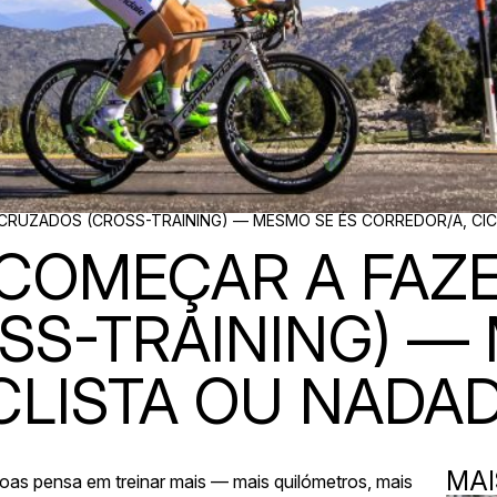
CRUZADOS (CROSS-TRAINING) — MESMO SE ÉS CORREDOR/A, CI
COMEÇAR A FAZE
S-TRAINING) — 
CLISTA OU NADA
MAI
oas pensa em treinar
mais
— mais quilómetros, mais