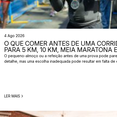
4 Ago 2026
O QUE COMER ANTES DE UMA CORRI
PARA 5 KM, 10 KM, MEIA MARATONA
O pequeno-almoço ou a refeição antes de uma prova pode par
detalhe, mas uma escolha inadequada pode resultar em falta de 
estômago ou vontade de ir à casa de banho poucos minutos antes
comum entre corredores: o que comer antes de uma corrida? A 
LER MAIS