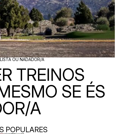
CLISTA OU NADADOR/A
R TREINOS
MESMO SE ÉS
DOR/A
S POPULARES