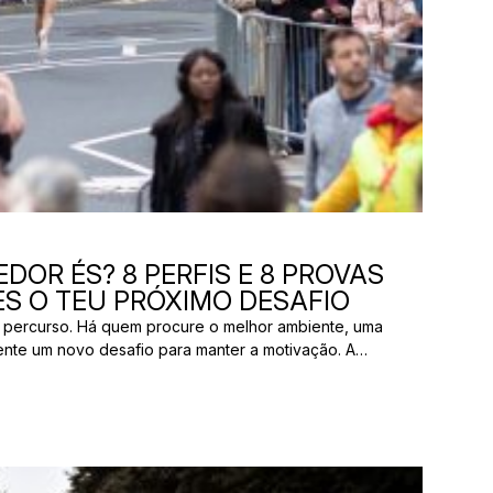
DOR ÉS? 8 PERFIS E 8 PROVAS
S O TEU PRÓXIMO DESAFIO
 percurso. Há quem procure o melhor ambiente, uma
ente um novo desafio para manter a motivação. A
os pelas mesmas razões. E uma prova que parece
ão ter nada a ver com aquilo que outro […]