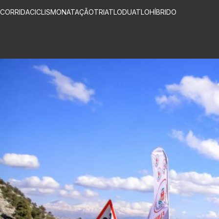
CORRIDA
CICLISMO
NATAÇÃO
TRIATLO
DUATLO
HÍBRIDO