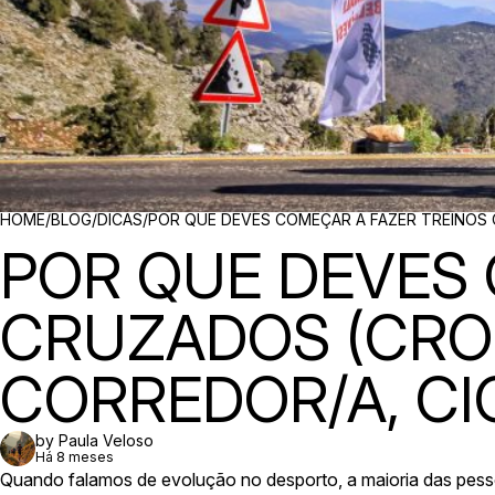
BREADCRUMBS
HOME
/
BLOG
/
DICAS
/
POR QUE DEVES COMEÇAR A FAZER TREINOS 
POR QUE DEVES 
CRUZADOS (CROS
CORREDOR/A, CI
by Paula Veloso
Há 8 meses
Quando falamos de evolução no desporto, a maioria das pess