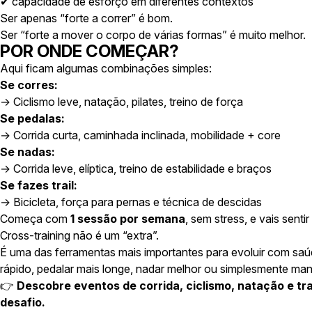
✔ capacidade de esforço em diferentes contextos
Ser apenas “forte a correr” é bom.
Ser “forte a mover o corpo de várias formas” é muito melhor.
POR ONDE COMEÇAR?
Aqui ficam algumas combinações simples:
Se corres:
→ Ciclismo leve, natação, pilates, treino de força
Se pedalas:
→ Corrida curta, caminhada inclinada, mobilidade + core
Se nadas:
→ Corrida leve, elíptica, treino de estabilidade e braços
Se fazes trail:
→ Bicicleta, força para pernas e técnica de descidas
Começa com
1 sessão por semana
, sem stress, e vais sent
Cross-training não é um “extra”.
É uma das ferramentas mais importantes para evoluir com saúd
rápido, pedalar mais longe, nadar melhor ou simplesmente mant
👉
Descobre eventos de corrida, ciclismo, natação e tra
desafio.