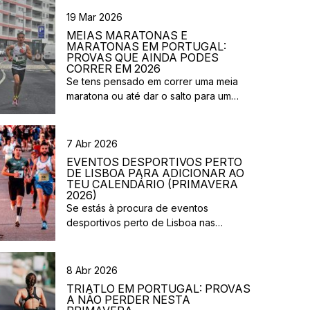
19 Mar 2026
MEIAS MARATONAS E
MARATONAS EM PORTUGAL:
PROVAS QUE AINDA PODES
CORRER EM 2026
Se tens pensado em correr uma meia
maratona ou até dar o salto para um
desafio maior este ano, este é o
momento certo para começar a planear.
Entre a primavera e o verão, o
7 Abr 2026
calendário de provas em Portugal ganha
EVENTOS DESPORTIVOS PERTO
vida. Há eventos por todo o país,
DE LISBOA PARA ADICIONAR AO
diferentes formatos e experiências para
TEU CALENDÁRIO (PRIMAVERA
2026)
todos os […]
Se estás à procura de eventos
desportivos perto de Lisboa nas
próximas semanas, há várias corridas e
iniciativas abertas à participação que
vão acontecer na região durante esta
8 Abr 2026
primavera. Entre corridas solidárias,
TRIATLO EM PORTUGAL: PROVAS
provas urbanas e eventos de trail,
A NÃO PERDER NESTA
existem opções para diferentes níveis e