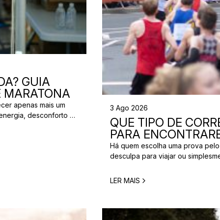
DA? GUIA
 E MARATONA
ecer apenas mais um
3 Ago 2026
energia, desconforto no
QUE TIPO DE CORRE
 da partida. A dúvida é
PARA ENCONTRARE
[…]
Há quem escolha uma prova pelo
desculpa para viajar ou simplesm
verdade é que nem todos correm
perfeita para um corredor pode n
LER MAIS