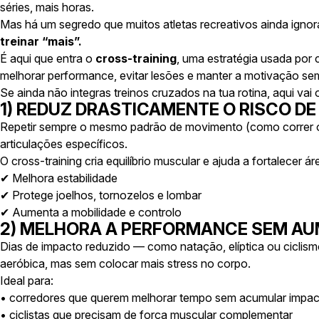
séries, mais horas.
Mas há um segredo que muitos atletas recreativos ainda igno
treinar “mais”.
É aqui que entra o
cross-training
, uma estratégia usada por c
melhorar performance, evitar lesões e manter a motivação sem
Se ainda não integras treinos cruzados na tua rotina, aqui va
1) REDUZ DRASTICAMENTE O RISCO DE
Repetir sempre o mesmo padrão de movimento (como correr 
articulações específicos.
O cross-training cria equilíbrio muscular e ajuda a fortalecer
✔ Melhora estabilidade
✔ Protege joelhos, tornozelos e lombar
✔ Aumenta a mobilidade e controlo
2) MELHORA A PERFORMANCE SEM A
Dias de impacto reduzido — como natação, elíptica ou ciclism
aeróbica, mas sem colocar mais stress no corpo.
Ideal para:
• corredores que querem melhorar tempo sem acumular impa
• ciclistas que precisam de força muscular complementar