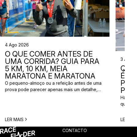
4 Ago 2026
O QUE COMER ANTES DE
3 Ago 
UMA CORRIDA? GUIA PARA
QUE
5 KM, 10 KM, MEIA
ÉS? 
MARATONA E MARATONA
PAR
O pequeno-almoço ou a refeição antes de uma
PRÓ
prova pode parecer apenas mais um detalhe,
mas uma escolha inadequada pode resultar em
Há quem
falta de energia, desconforto no estômago ou
quem pr
vontade de ir à casa de banho poucos minutos
para vi
antes da partida. A dúvida é comum entre
para ma
LER MAIS
LER MAI
corredores: o que comer antes de uma corrida?
todos c
A […]
prova q
CONTACTO
pode nã