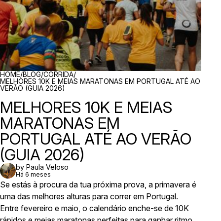
BREADCRUMBS
HOME
/
BLOG
/
CORRIDA
/
MELHORES 10K E MEIAS MARATONAS EM PORTUGAL ATÉ AO
VERÃO (GUIA 2026)
MELHORES 10K E MEIAS
MARATONAS EM
PORTUGAL ATÉ AO VERÃO
(GUIA 2026)
by Paula Veloso
Há 6 meses
Se estás à procura da tua próxima prova, a primavera é
uma das melhores alturas para correr em Portugal.
Entre fevereiro e maio, o calendário enche-se de 10K
rápidos e meias maratonas perfeitas para ganhar ritmo,