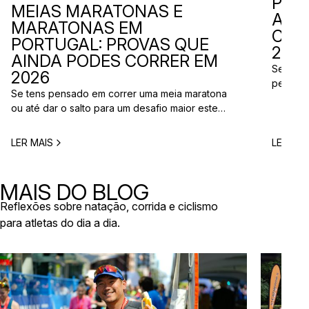
PER
MEIAS MARATONAS E
ADI
MARATONAS EM
CAL
PORTUGAL: PROVAS QUE
2026
AINDA PODES CORRER EM
Se está
2026
perto d
Se tens pensado em correr uma meia maratona
corridas
ou até dar o salto para um desafio maior este
vão aco
ano, este é o momento certo para começar a
Entre co
planear. Entre a primavera e o verão, o
eventos 
LER MAIS
LER MAI
calendário de provas em Portugal ganha vida.
níveis e
Há eventos por todo o país, diferentes formatos
de even
e experiências para todos os […]
MAIS DO BLOG
Reflexões sobre natação, corrida e ciclismo
para atletas do dia a dia.