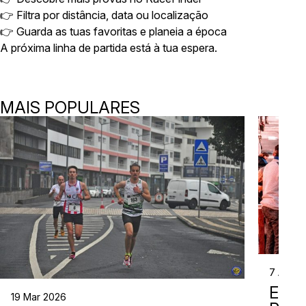
👉 Filtra por distância, data ou localização
👉 Guarda as tuas favoritas e planeia a época
A próxima linha de partida está à tua espera.
MAIS POPULARES
7 Abr 2
EVE
19 Mar 2026