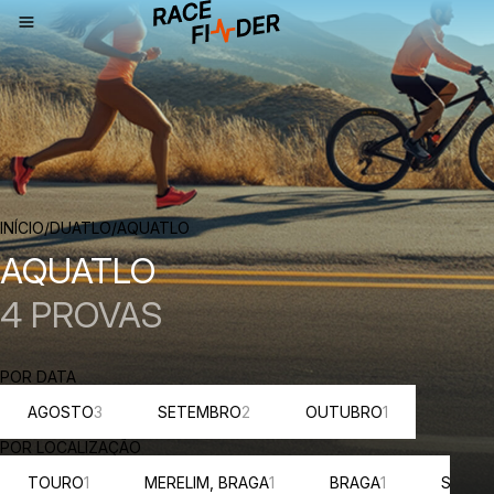
NAVEGAÇÃO
INÍCIO
/
DUATLO
/
AQUATLO
AQUATLO
4 PROVAS
POR DATA
AGOSTO
3
SETEMBRO
2
OUTUBRO
1
POR LOCALIZAÇÃO
TOURO
1
MERELIM, BRAGA
1
BRAGA
1
SINTRA