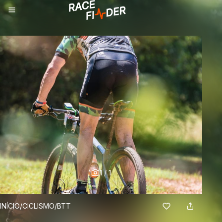
1
/
1
BREADCRUMBS
INÍCIO
/
CICLISMO
/
BTT