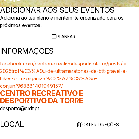
ADICIONAR AOS SEUS EVENTOS
Adiciona ao teu plano e mantém-te organizado para os
próximos eventos.
PLANEAR
INFORMAÇÕES
facebook.com/centrorecreativodesportivotorre/posts/umpk-
2025trof%C3%A9u-de-ultramaratonas-de-btt-gravel-e-e-
bikes-com-organiza%C3%A7%C3%A3o-
conjun/968881401949157/
CENTRO RECREATIVO E
DESPORTIVO DA TORRE
desporto@crdt.pt
LOCAL
OBTER DIREÇÕES