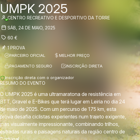
UMPK 2025
CENTRO RECREATIVO E DESPORTIVO DA TORRE
SÁB, 24 DE MAIO, 2025
60
€
1 PROVA
PARCEIRO OFICIAL
MELHOR PREÇO
PAGAMENTO SEGURO
INSCRIÇÃO DIRETA
Inscrição direta com o organizador
RESUMO DO EVENTO
O UMPK 2025 é uma ultramaratona de resistência em
BTT, Gravel e E-Bikes que terá lugar em Leiria no dia 24
de maio de 2025. Com um percurso de 175 km, esta
prova desafia ciclistas experientes num trajeto exigente,
mas visualmente impressionante, combinando trilhos,
estradas rurais e paisagens naturais da região centro de
Portugal.