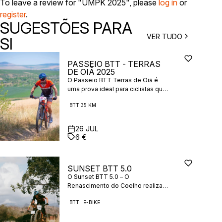
To leave a review for "UMPK 2025", please
log in
or
register
.
SUGESTÕES PARA
VER TUDO
SI
PASSEIO BTT - TERRAS
DE OIÃ 2025
O Passeio BTT Terras de Oiã é
uma prova ideal para ciclistas que
procuram uma experiência
BTT 35 KM
descontraída, mas com algum
desafio, em contacto direto com a
natureza. Com 35 km de percurso,
26
JUL
o evento promove o convívio, o
6 €
lazer e a descoberta das
paisagens naturais da região de
Oliveira do Bairro, aberto a todos
SUNSET BTT 5.0
os níveis de preparação.
O Sunset BTT 5.0 – O
Renascimento do Coelho realiza-
se em Oliveira de Azeméis, no dia
BTT
E-BIKE
26 de julho de 2025, com início
marcado para as 16:00. Esta prova
de resistência ao entardecer