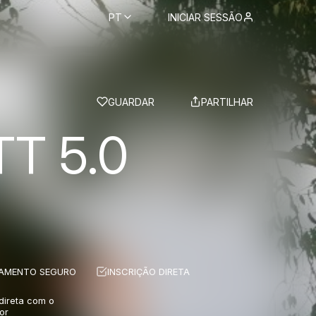
PT
INICIAR SESSÃO
BS
GUARDAR
PARTILHAR
T 5.0
Z
AMENTO SEGURO
INSCRIÇÃO DIRETA
 direta com o
or