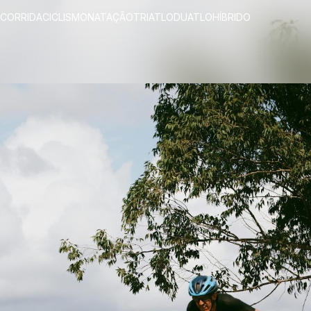
CORRIDA
CICLISMO
NATAÇÃO
TRIATLO
DUATLO
HÍBRIDO