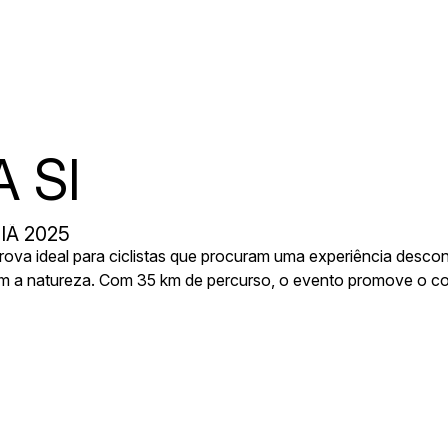
 SI
IÃ 2025
ova ideal para ciclistas que procuram uma experiência desco
m a natureza. Com 35 km de percurso, o evento promove o con
região de Oliveira do Bairro, aberto a todos os níveis de prep