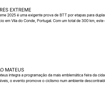
ERÊS EXTREME
reme 2025 é uma exigente prova de BTT por etapas para duplas,
nício em Vila do Conde, Portugal. Com um total de 300 km, est
is deslumbrantes paisagens do norte de Portugal, incluindo o
a equipas de dois atletas, exigindo não só resistência física
a para superar o terreno e completar o desafio.
SÃO MATEUS
teus integra a programação da mais emblemática feira da cid
veis, o evento promove o ciclismo num ambiente descontraído 
o uma manhã ativa e divertida em pleno coração da cidade.