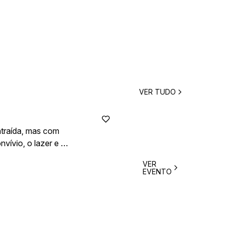
VER TUDO
ntraída, mas com
vívio, o lazer e a
aração.
VER
EVENTO