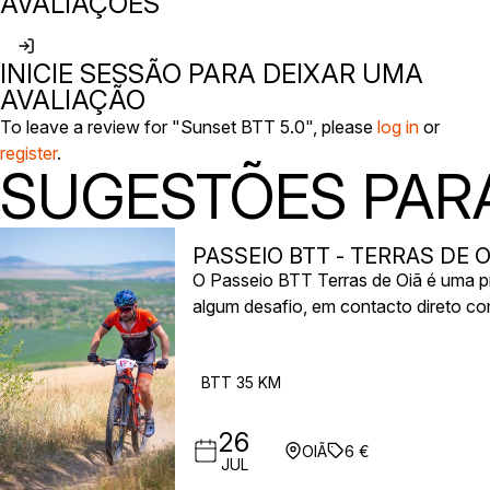
AVALIAÇÕES
INICIE SESSÃO PARA DEIXAR UMA
AVALIAÇÃO
To leave a review for "Sunset BTT 5.0", please
log in
or
register
.
SUGESTÕES PARA
PASSEIO BTT - TERRAS DE O
O Passeio BTT Terras de Oiã é uma pr
algum desafio, em contacto direto co
descoberta das paisagens naturais da 
BTT 35 KM
26
OIÃ
6 €
JUL