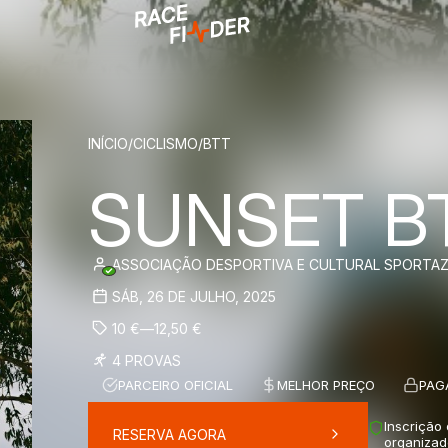
BREADCRUM
INÍCIO
/
CICLISMO
/
BTT
SUNSET BT
ASSOCIAÇÃO DESPORTIVA E CULTURAL SPORTA
SÁB, 26 DE JULHO, 2025
10
€
—
12,50
€
4 PROVAS
PARCEIRO OFICIAL
MELHOR PREÇO
PAG
Inscrição
RESERVA AGORA
organizad