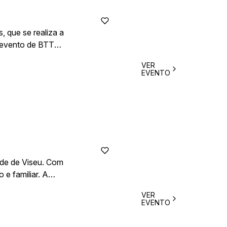
 que se realiza a
e evento de BTT
 emblemático
VER
EVENTO
, mas também uma
ade de Viseu. Com
e familiar. A
VER
EVENTO