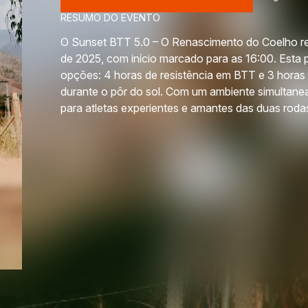
RESUMO DO EVENTO
O Sunset BTT 5.0 – O Renascimento do Coelho real
de 2025, com início marcado para as 16:00. Esta 
opções: 4 horas de resistência em BTT e 3 horas
durante o pôr do sol. Com um ambiente simultanea
para atletas experientes e amantes das duas roda