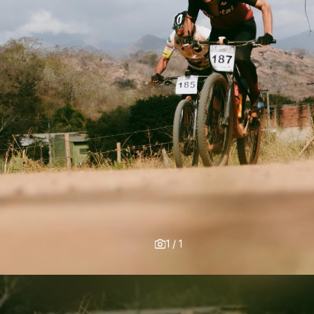
1
/
1