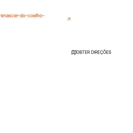
-renascer-do-coelho-
OBTER DIREÇÕES