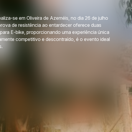
iza-se em Oliveira de Azeméis, no dia 26 de julho
prova de resistência ao entardecer oferece duas
 para E-bike, proporcionando uma experiência única
mente competitivo e descontraído, é o evento ideal
s.