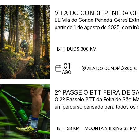
VILA DO CONDE PENEDA G
🚵‍♂️ Vila do Conde Peneda-Gerês Ext
partir de 1 de agosto de 2025, com i
multi-etapas percorre algumas das ma
Parque Nacional da Peneda-Gerês.
BTT DUOS 300 KM
Esta aventura extrema foi pensada par
forte capacidade de trabalho em equip
01
VILA DO CONDE
300 €
AGO
2° PASSEIO BTT FEIRA DE 
O 2º Passeio BTT da Feira de São Ma
um percurso pensado para todos os ní
partida será às 09:00, proporcionand
BTT 33 KM
MOUNTAIN BIKING 33 KM