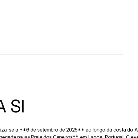
 SI
liza-se a **6 de setembro de 2025** ao longo da costa do A
chegada na **Praia dos Caneiros**, em Lagoa, Portugal. O e