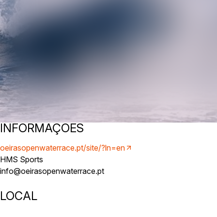
INFORMAÇÕES
oeirasopenwaterrace.pt/site/?ln=en
HMS Sports
info@oeirasopenwaterrace.pt
LOCAL