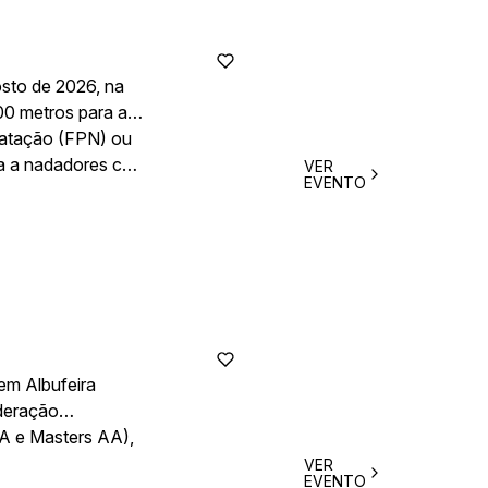
sto de 2026, na
800 metros para a
Natação (FPN) ou
ta a nadadores com
VER
EVENTO
es de diferentes
em Albufeira
ederação
AA e Masters AA),
VER
EVENTO