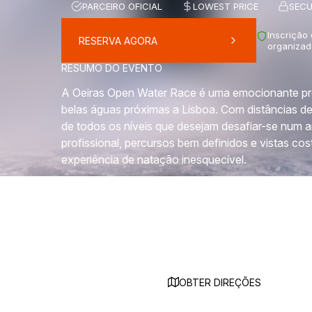
PARCEIRO OFICIAL
LOWEST PRICE
SECU
Inscrição
RESERVA AGORA
organizad
RESUMO DO EVENTO
A Oeiras Open Water Race é uma emocionante pro
belas águas próximas a Lisboa. Com distâncias 
de todos os níveis que desejam desafiar-se num
profissional, percursos bem definidos e vistas co
experiência de natação inesquecível.
OBTER DIREÇÕES