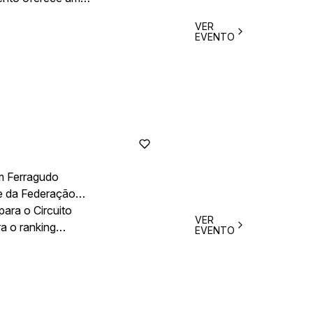
stinado a
VER
 um ambiente
EVENTO
ando por falésias
Após a natação, os
spírito social do
em Ferragudo
de da Federação
para o Circuito
VER
a o ranking
EVENTO