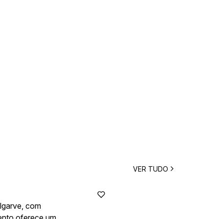
VER TUDO
lgarve, com
vento oferece uma