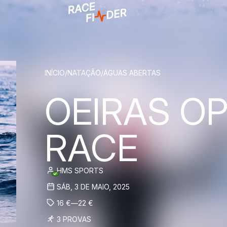
BREADCRUM
INÍCIO
/
NATAÇÃO
/
ÁGUAS ABERTAS
OEIRAS O
RACE
HMS SPORTS
SÁB, 3 DE MAIO, 2025
16
€
—
22
€
3 PROVAS