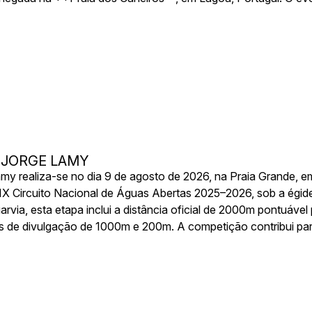
ou a participação em equipas de estafeta de 3 elementos. É de
safio de uma prova de longa distância em águas abertas com
nidade. O percurso segue uma linha costeira espetacular, pass
porcionando uma experiência desportiva e paisagística única. 
o convivial e cerimónia de entrega de prémios, reforçando o e
– JORGE LAMY
my realiza-se no dia 9 de agosto de 2026, na Praia Grande, 
XIX Circuito Nacional de Águas Abertas 2025–2026, sob a égi
via, esta etapa inclui a distância oficial de 2000m pontuável 
de divulgação de 1000m e 200m. A competição contribui par