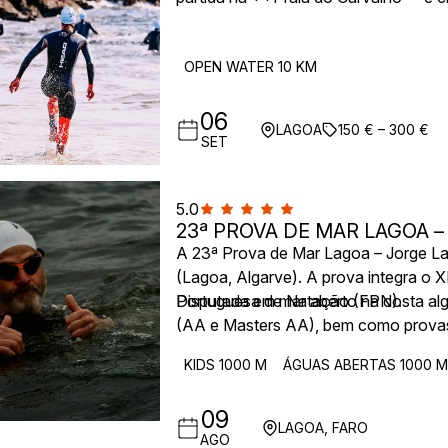
prova de natação individual de 10 km 
nadadores que querem combinar o de
OPEN WATER 10 KM
descontraído e orientado para a comu
impressionantes, grutas e praias, pro
participantes reúnem-se para um almoç
06
LAGOA
150 € – 300 €
evento.
SET
5.0
23ª PROVA DE MAR LAGOA 
A 23ª Prova de Mar Lagoa – Jorge La
(Lagoa, Algarve). A prova integra o 
Portuguesa de Natação (FPN).
Disputada em mar aberto na costa algar
(AA e Masters AA), bem como provas 
nacional.
KIDS 1000 M
ÁGUAS ABERTAS 1000 M
09
LAGOA, FARO
AGO