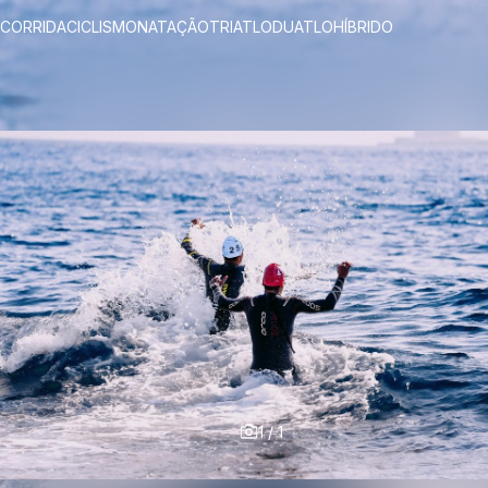
CORRIDA
CICLISMO
NATAÇÃO
TRIATLO
DUATLO
HÍBRIDO
1
/
1