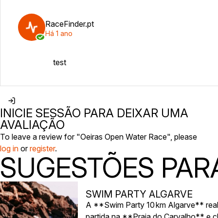
RaceFinder.pt
Há 1 ano
test
INICIE SESSÃO PARA DEIXAR UMA
AVALIAÇÃO
To leave a review for "Oeiras Open Water Race", please
log in
or
register
.
SUGESTÕES PARA
SWIM PARTY ALGARVE
A **Swim Party 10 km Algarve** rea
partida na **Praia do Carvalho** e 