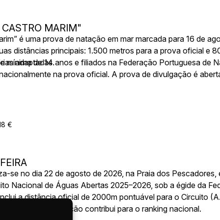
E CASTRO MARIM"
Marim” é uma prova de natação em mar marcada para 16 de ago
as distâncias principais: 1.500 metros para a prova oficial e 
orias adaptadas.
e mínima de 14 anos e filiados na Federação Portuguesa de 
nacionalmente na prova oficial. A prova de divulgação é aber
rova oferece um ambiente competitivo e inclusivo para nadador
18 €
FEIRA
iza-se no dia 22 de agosto de 2026, na Praia dos Pescadores, 
cuito Nacional de Águas Abertas 2025–2026, sob a égide da F
nclui a distância oficial de 2000m pontuável para o Circuito (
 200m. A competição contribui para o ranking nacional.