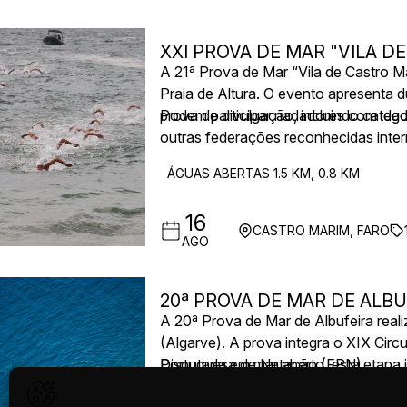
XXI PROVA DE MAR "VILA D
A 21ª Prova de Mar “Vila de Castro 
Praia de Altura. O evento apresenta du
prova de divulgação, incluindo categ
Podem participar nadadores com idad
outras federações reconhecidas inter
12 anos ou mais, filiados ou não. A p
ÁGUAS ABERTAS 1.5 KM, 0.8 KM
níveis.
16
CASTRO MARIM, FARO
AGO
20ª PROVA DE MAR DE ALBU
A 20ª Prova de Mar de Albufeira real
(Algarve). A prova integra o XIX Cir
Portuguesa de Natação (FPN).
Disputada em mar aberto, esta etapa i
bem como uma prova de divulgação de