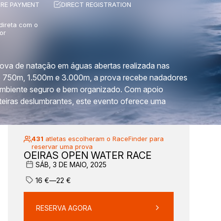
RE PAYMENT
DIRECT REGISTRATION
 direta com o
or
va de natação em águas abertas realizada nas
de 750m, 1.500m e 3.000m, a prova recebe nadadores
 ambiente seguro e bem organizado. Com apoio
steiras deslumbrantes, este evento oferece uma
431
atletas escolheram o RaceFinder para
reservar uma prova
OEIRAS OPEN WATER RACE
SÁB, 3 DE MAIO, 2025
16
€
—
22
€
RESERVA AGORA