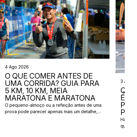
4 Ago 2026
O QUE COMER ANTES DE
3 Ago 
UMA CORRIDA? GUIA PARA
QUE
5 KM, 10 KM, MEIA
ÉS? 
MARATONA E MARATONA
PAR
O pequeno-almoço ou a refeição antes de uma
PRÓ
prova pode parecer apenas mais um detalhe,
mas uma escolha inadequada pode resultar em
Há quem
falta de energia, desconforto no estômago ou
quem pr
vontade de ir à casa de banho poucos minutos
para vi