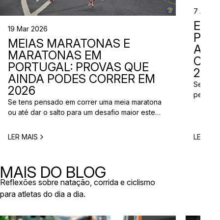
7 Abr 2
EVE
19 Mar 2026
PER
MEIAS MARATONAS E
ADI
MARATONAS EM
CAL
PORTUGAL: PROVAS QUE
2026
AINDA PODES CORRER EM
Se está
2026
perto d
Se tens pensado em correr uma meia maratona
corridas
ou até dar o salto para um desafio maior este
vão aco
ano, este é o momento certo para começar a
Entre co
planear. Entre a primavera e o verão, o
eventos 
LER MAIS
LER MAI
calendário de provas em Portugal ganha vida.
níveis e
Há eventos por todo o país, diferentes formatos
de even
e experiências para todos os […]
MAIS DO BLOG
Reflexões sobre natação, corrida e ciclismo
para atletas do dia a dia.