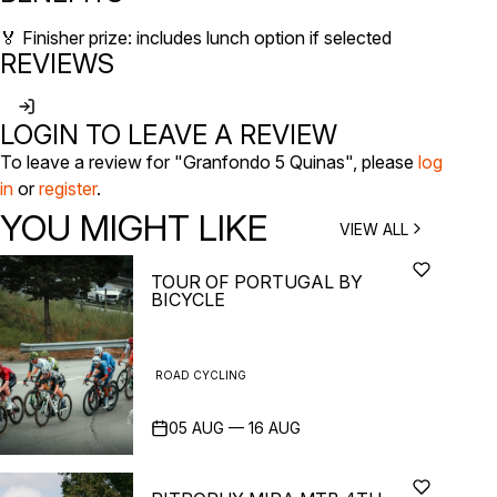
🏅 Finisher prize: includes lunch option if selected
REVIEWS
LOGIN TO LEAVE A REVIEW
To leave a review for "Granfondo 5 Quinas", please
log
in
or
register
.
YOU MIGHT LIKE
VIEW ALL
TOUR OF PORTUGAL BY
BICYCLE
ROAD CYCLING
05
AUG
—
16
AUG