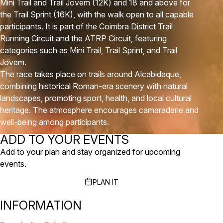
Mini Trail and Trail Jovem (12K) and 18 and above for
the Trail Sprint (16K), with the walk open to all capable
participants. It is part of the Coimbra District Trail
Running Circuit and the ATRP Circuit, featuring
categories such as Mini Trail, Trail Sprint, and Trail
Jovem.
The race takes place on trails around Alcabideque,
combining historical Roman-era scenery with natural
landscapes, promoting sport, health, and local cultural
heritage. The atmosphere encourages camaraderie and
well-being among participants.
ADD TO YOUR EVENTS
Add to your plan and stay organized for upcoming
events.
PLAN IT
INFORMATION