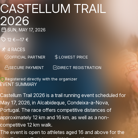
CASTELLUM TRAIL
2026
SUN, MAY 17, 2026
12
€
—
17
€
4 RACES
OFFICIAL PARTNER
LOWEST PRICE
SECURE PAYMENT
DIRECT REGISTRATION
Registered directly with the organizer
EVENT SUMMARY
Castellum Trail 2026 is a trail running event scheduled for
May 17, 2026, in Alcabideque, Condeixa-a-Nova,
Portugal. The race offers competitive distances of
approximately 12 km and 16 km, as well as a non-
competitive 12 km walk.
The event is open to athletes aged 16 and above for the