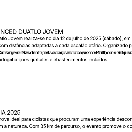
VENCED DUATLO JOVEM
o Jovem realiza-se no dia 12 de julho de 2025 (sábado), em 
om distâncias adaptadas a cada escalão etário. Organizado p
Centro Sol Nascente, associações locais e o IPDJ, o evento c
om segmentos de corrida e ciclismo em piso asfaltado e de para
rtugal.
om inscrições gratuitas e abastecimentos incluídos.
E
IÃ 2025
ova ideal para ciclistas que procuram uma experiência desco
m a natureza. Com 35 km de percurso, o evento promove o con