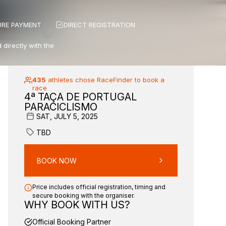
URE PAYMENT
DIRECT REGISTRATION
 directly with the
435
athletes chose RaceFinder to book a
race
4ª TAÇA DE PORTUGAL
PARACICLISMO
SAT, JULY 5, 2025
TBD
BOOK NOW
Price includes official registration, timing and
secure booking with the organiser.
WHY BOOK WITH US?
Official Booking Partner