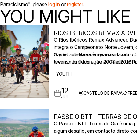
Paraciclismo", please
log in
or
register
.
YOU MIGHT LIKE
RIOS IBÉRICOS REMAX AD
O Rios Ibéricos Remax Advenced Duatl
integra o Campeonato Norte Jovem, c
Castelo de Paiva em parceria com o 
A prova decorrerá nas ruas da vila, c
técnico da Federação de Triatlo de Po
jovens nascidos entre 2008 e 2018, c
YOUTH
12
CASTELO DE PAIVA
FRE
JUL
PASSEIO BTT - TERRAS DE O
O Passeio BTT Terras de Oiã é uma pr
algum desafio, em contacto direto co