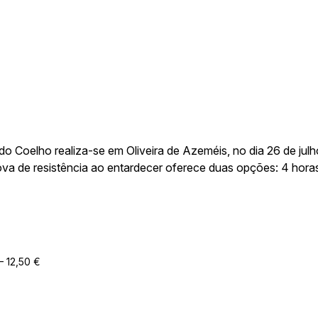
região de Oliveira do Bairro, aberto a todos os níveis de prep
 Coelho realiza-se em Oliveira de Azeméis, no dia 26 de jul
rova de resistência ao entardecer oferece duas opções: 4 hora
onando uma experiência única durante o pôr do sol. Com um a
traído, é o evento ideal para atletas experientes e amantes d
– 12,50 €