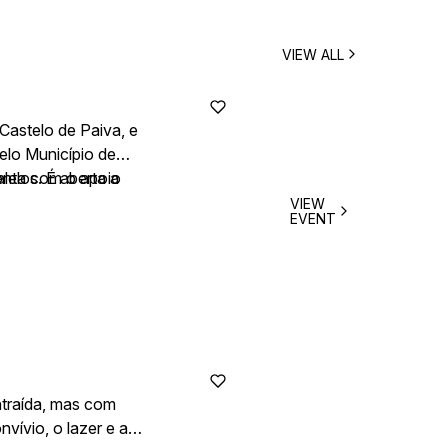
VIEW ALL
Castelo de Paiva, e
elo Município de
onta com o apoio
lelos. É aberta a
VIEW
EVENT
ntraída, mas com
vívio, o lazer e a