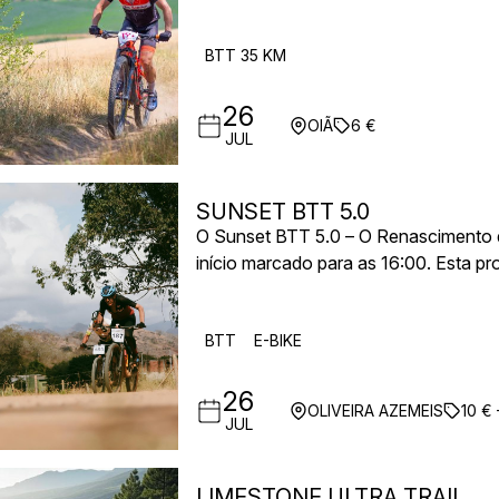
descoberta das paisagens naturais da 
BTT 35 KM
26
OIÃ
6 €
JUL
SUNSET BTT 5.0
O Sunset BTT 5.0 – O Renascimento do
início marcado para as 16:00. Esta p
BTT e 3 horas para E-bike, proporci
simultaneamente competitivo e descon
BTT
E-BIKE
26
OLIVEIRA AZEMEIS
10 € 
JUL
LIMESTONE ULTRA TRAIL