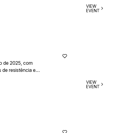
aração.
VIEW
EVENT
ho de 2025, com
s de resistência em
mbiente
VIEW
as duas rodas.
EVENT