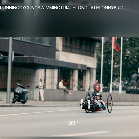
RUNNING
CYCLING
SWIMMING
TRIATHLON
DUATHLON
HYBRID
1
/
1