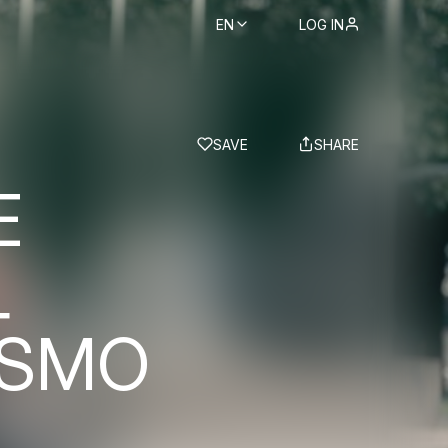
EN
LOG IN
BS
SAVE
SHARE
E
L
ISMO