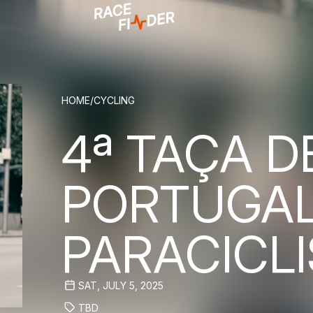
BREADCRUM
HOME
/
CYCLING
4ª TAÇA D
PORTUGA
PARACICL
SAT, JULY 5, 2025
TBD