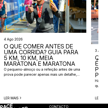
4 Ago 2026
O QUE COMER ANTES DE
3 Ago 
UMA CORRIDA? GUIA PARA
QUE
5 KM, 10 KM, MEIA
ÉS? 
MARATONA E MARATONA
PAR
O pequeno-almoço ou a refeição antes de uma
PRÓ
prova pode parecer apenas mais um detalhe,
mas uma escolha inadequada pode resultar em
Há quem
falta de energia, desconforto no estômago ou
quem pr
vontade de ir à casa de banho poucos minutos
para vi
antes da partida. A dúvida é comum entre
para ma
LER MAIS
LER MAI
corredores: o que comer antes de uma corrida?
todos c
A […]
prova q
CONTACTO