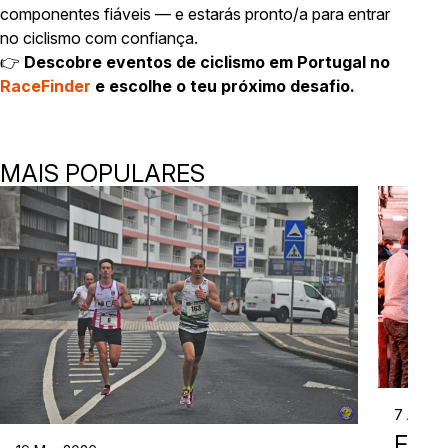
componentes fiáveis — e estarás pronto/a para entrar
no ciclismo com confiança.
👉
Descobre eventos de ciclismo em Portugal no
RaceFinder
e escolhe o teu próximo desafio.
MAIS POPULARES
7 Abr 2
EVE