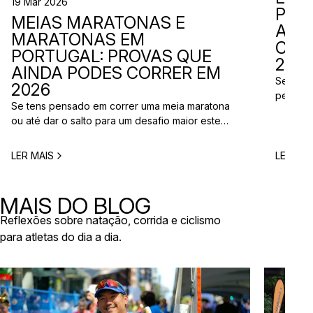
19 Mar 2026
PER
MEIAS MARATONAS E
ADI
MARATONAS EM
CAL
PORTUGAL: PROVAS QUE
2026
AINDA PODES CORRER EM
Se está
2026
perto d
Se tens pensado em correr uma meia maratona
corridas
ou até dar o salto para um desafio maior este
vão aco
ano, este é o momento certo para começar a
Entre co
planear. Entre a primavera e o verão, o
eventos 
LER MAIS
LER MAI
calendário de provas em Portugal ganha vida.
níveis e
Há eventos por todo o país, diferentes formatos
de even
e experiências para todos os […]
MAIS DO BLOG
Reflexões sobre natação, corrida e ciclismo
para atletas do dia a dia.