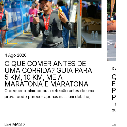
4 Ago 2026
O QUE COMER ANTES DE
3 Ago 
UMA CORRIDA? GUIA PARA
QUE
5 KM, 10 KM, MEIA
ÉS? 
MARATONA E MARATONA
PAR
O pequeno-almoço ou a refeição antes de uma
PRÓ
prova pode parecer apenas mais um detalhe,
mas uma escolha inadequada pode resultar em
Há quem
falta de energia, desconforto no estômago ou
quem pr
vontade de ir à casa de banho poucos minutos
para vi
antes da partida. A dúvida é comum entre
para ma
LER MAIS
LER MAI
corredores: o que comer antes de uma corrida?