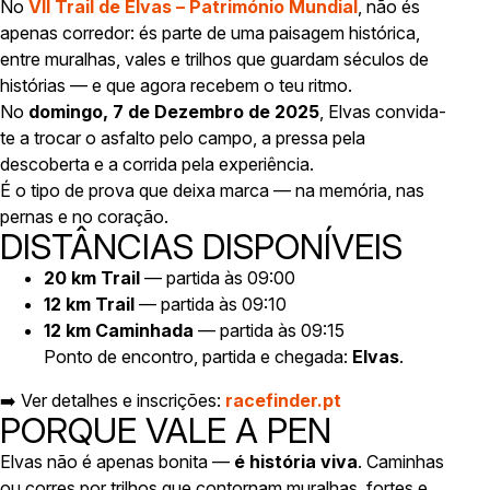
No
VII Trail de Elvas – Património Mundial
, não és
apenas corredor: és parte de uma paisagem histórica,
entre muralhas, vales e trilhos que guardam séculos de
histórias — e que agora recebem o teu ritmo.
No
domingo, 7 de Dezembro de 2025
, Elvas convida-
te a trocar o asfalto pelo campo, a pressa pela
descoberta e a corrida pela experiência.
É o tipo de prova que deixa marca — na memória, nas
pernas e no coração.
DISTÂNCIAS DISPONÍVEIS
20 km Trail
— partida às 09:00
12 km Trail
— partida às 09:10
12 km Caminhada
— partida às 09:15
Ponto de encontro, partida e chegada:
Elvas
.
➡️ Ver detalhes e inscrições:
racefinder.pt
PORQUE VALE A PEN
Elvas não é apenas bonita —
é história viva
. Caminhas
ou corres por trilhos que contornam muralhas, fortes e