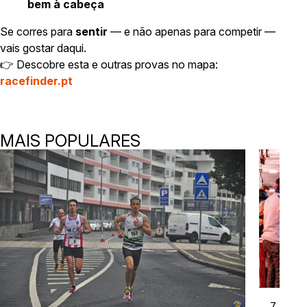
bem à cabeça
Se corres para
sentir
— e não apenas para competir —
vais gostar daqui.
👉 Descobre esta e outras provas no mapa:
racefinder.pt
MAIS POPULARES
7 Abr 2