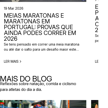
EVE
19 Mar 2026
PER
MEIAS MARATONAS E
ADI
MARATONAS EM
CAL
PORTUGAL: PROVAS QUE
2026
AINDA PODES CORRER EM
Se está
2026
perto d
Se tens pensado em correr uma meia maratona
corridas
ou até dar o salto para um desafio maior este
vão aco
ano, este é o momento certo para começar a
Entre co
planear. Entre a primavera e o verão, o
eventos 
LER MAIS
LER MAI
calendário de provas em Portugal ganha vida.
níveis e
Há eventos por todo o país, diferentes formatos
de even
e experiências para todos os […]
MAIS DO BLOG
Reflexões sobre natação, corrida e ciclismo
para atletas do dia a dia.