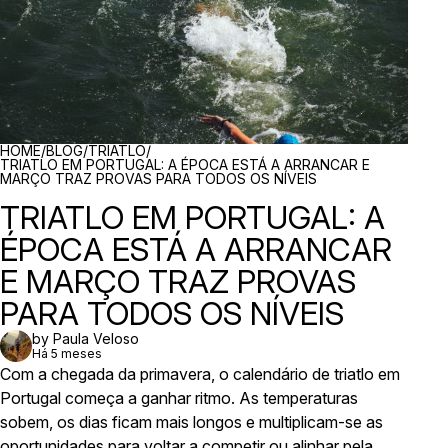
BREADCRUMBS
HOME
/
BLOG
/
TRIATLO
/
TRIATLO EM PORTUGAL: A ÉPOCA ESTÁ A ARRANCAR E
MARÇO TRAZ PROVAS PARA TODOS OS NÍVEIS
TRIATLO EM PORTUGAL: A
ÉPOCA ESTÁ A ARRANCAR
E MARÇO TRAZ PROVAS
PARA TODOS OS NÍVEIS
by Paula Veloso
Há 5 meses
Com a chegada da primavera, o calendário de triatlo em
Portugal começa a ganhar ritmo. As temperaturas
sobem, os dias ficam mais longos e multiplicam-se as
oportunidades para voltar a competir ou alinhar pela