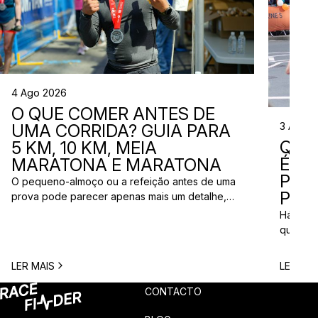
4 Ago 2026
O QUE COMER ANTES DE
3 Ago 
UMA CORRIDA? GUIA PARA
QUE
5 KM, 10 KM, MEIA
ÉS? 
MARATONA E MARATONA
PAR
O pequeno-almoço ou a refeição antes de uma
PRÓ
prova pode parecer apenas mais um detalhe,
mas uma escolha inadequada pode resultar em
Há quem
falta de energia, desconforto no estômago ou
quem pr
vontade de ir à casa de banho poucos minutos
para vi
antes da partida. A dúvida é comum entre
para ma
LER MAIS
LER MAI
corredores: o que comer antes de uma corrida?
todos c
A […]
prova q
CONTACTO
pode nã