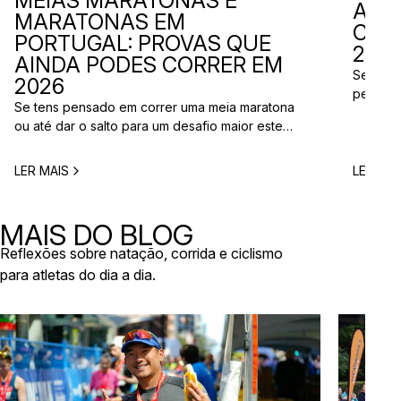
MEIAS MARATONAS E
ADI
MARATONAS EM
CAL
PORTUGAL: PROVAS QUE
2026
AINDA PODES CORRER EM
Se está
2026
perto d
Se tens pensado em correr uma meia maratona
corridas
ou até dar o salto para um desafio maior este
vão aco
ano, este é o momento certo para começar a
Entre co
planear. Entre a primavera e o verão, o
eventos 
LER MAIS
LER MAI
calendário de provas em Portugal ganha vida.
níveis e
Há eventos por todo o país, diferentes formatos
de even
e experiências para todos os […]
MAIS DO BLOG
Reflexões sobre natação, corrida e ciclismo
para atletas do dia a dia.