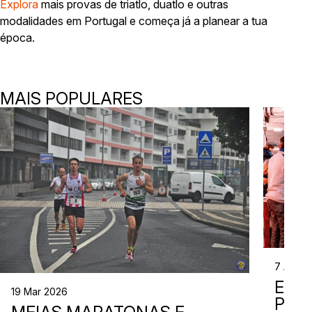
Explora
mais provas de triatlo, duatlo e outras
modalidades em Portugal e começa já a planear a tua
época.
MAIS POPULARES
7 Abr 2
EVE
19 Mar 2026
PER