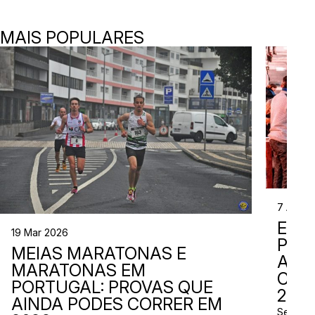
MAIS POPULARES
7 Abr 2
EVE
19 Mar 2026
PER
MEIAS MARATONAS E
ADI
MARATONAS EM
CAL
PORTUGAL: PROVAS QUE
2026
AINDA PODES CORRER EM
Se está