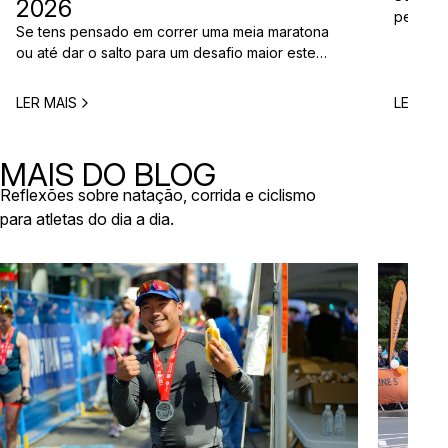
2026
perto d
Se tens pensado em correr uma meia maratona
corridas
ou até dar o salto para um desafio maior este
vão aco
ano, este é o momento certo para começar a
Entre co
planear. Entre a primavera e o verão, o
eventos 
LER MAIS
LER MAI
calendário de provas em Portugal ganha vida.
níveis e
Há eventos por todo o país, diferentes formatos
de even
e experiências para todos os […]
MAIS DO BLOG
Reflexões sobre natação, corrida e ciclismo
para atletas do dia a dia.