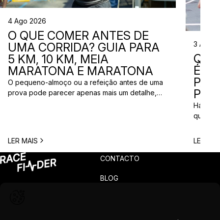
4 Ago 2026
O QUE COMER ANTES DE
3 Ago 
UMA CORRIDA? GUIA PARA
QUE
5 KM, 10 KM, MEIA
ÉS? 
MARATONA E MARATONA
PAR
O pequeno-almoço ou a refeição antes de uma
PRÓ
prova pode parecer apenas mais um detalhe,
mas uma escolha inadequada pode resultar em
Há quem
falta de energia, desconforto no estômago ou
quem pr
vontade de ir à casa de banho poucos minutos
para vi
antes da partida. A dúvida é comum entre
para ma
LER MAIS
LER MAI
corredores: o que comer antes de uma corrida?
todos c
A […]
prova q
CONTACTO
pode nã
[…]
BLOG
PRIVACIDADE
TERMOS