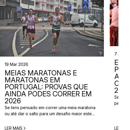
7 Abr 2
EVE
19 Mar 2026
PER
MEIAS MARATONAS E
ADI
MARATONAS EM
CAL
PORTUGAL: PROVAS QUE
2026
AINDA PODES CORRER EM
Se está
2026
perto d
Se tens pensado em correr uma meia maratona
corridas
ou até dar o salto para um desafio maior este
vão aco
ano, este é o momento certo para começar a
Entre co
planear. Entre a primavera e o verão, o
eventos 
LER MAIS
LER MAI