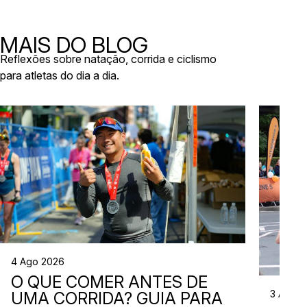
calendário de provas em Portugal ganha vida.
níveis e
Há eventos por todo o país, diferentes formatos
de even
e experiências para todos os […]
MAIS DO BLOG
Reflexões sobre natação, corrida e ciclismo
para atletas do dia a dia.
4 Ago 2026
O QUE COMER ANTES DE
3 Ago 
UMA CORRIDA? GUIA PARA