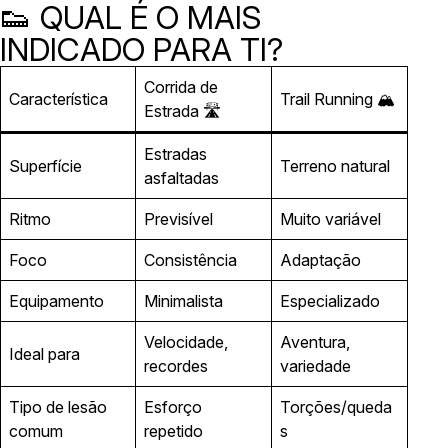
👟 QUAL É O MAIS
INDICADO PARA TI?
Corrida de
Característica
Trail Running 🏔️
Estrada 🛣️
Estradas
Superfície
Terreno natural
asfaltadas
Ritmo
Previsível
Muito variável
Foco
Consistência
Adaptação
Equipamento
Minimalista
Especializado
Velocidade,
Aventura,
Ideal para
recordes
variedade
Tipo de lesão
Esforço
Torções/queda
comum
repetido
s