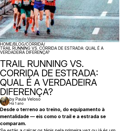
BREADCRUMBS
HOME
/
BLOG
/
CORRIDA
/
TRAIL RUNNING VS. CORRIDA DE ESTRADA: QUAL É A
VERDADEIRA DIFERENÇA?
TRAIL RUNNING VS.
CORRIDA DE ESTRADA:
QUAL É A VERDADEIRA
DIFERENÇA?
by Paula Veloso
Há 1 ano
Desde o terreno ao treino, do equipamento à
mentalidade — eis como o trail e a estrada se
comparam.
Se estás a calçar os ténis pela primeira vez ou já és um