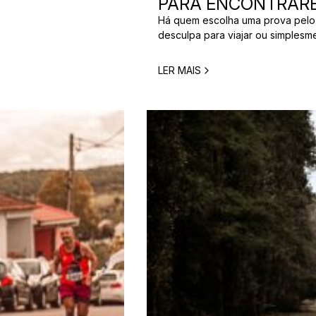
PARA ENCONTRARE
[…]
Há quem escolha uma prova pelo
desculpa para viajar ou simplesm
verdade é que nem todos correm
perfeita para um corredor pode n
LER MAIS