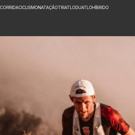
CORRIDA
CICLISMO
NATAÇÃO
TRIATLO
DUATLO
HÍBRIDO