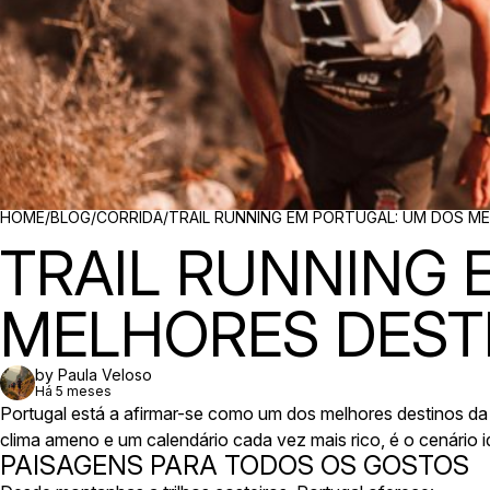
BREADCRUMBS
HOME
/
BLOG
/
CORRIDA
/
TRAIL RUNNING EM PORTUGAL: UM DOS M
TRAIL RUNNING 
MELHORES DEST
by Paula Veloso
Há 5 meses
Portugal está a afirmar-se como um dos melhores destinos da 
clima ameno e um calendário cada vez mais rico, é o cenário i
PAISAGENS PARA TODOS OS GOSTOS