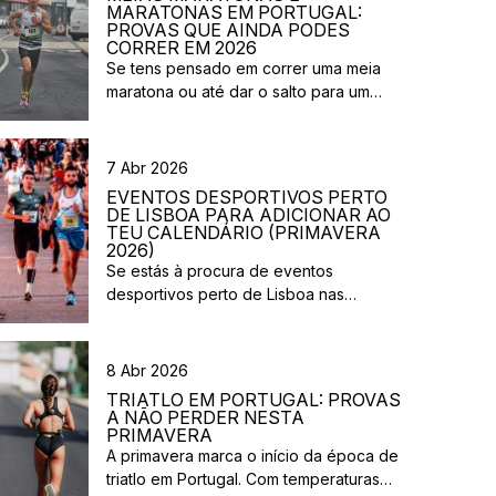
MARATONAS EM PORTUGAL:
PROVAS QUE AINDA PODES
CORRER EM 2026
Se tens pensado em correr uma meia
maratona ou até dar o salto para um
desafio maior este ano, este é o
momento certo para começar a planear.
Entre a primavera e o verão, o
7 Abr 2026
calendário de provas em Portugal ganha
EVENTOS DESPORTIVOS PERTO
vida. Há eventos por todo o país,
DE LISBOA PARA ADICIONAR AO
diferentes formatos e experiências para
TEU CALENDÁRIO (PRIMAVERA
2026)
todos os […]
Se estás à procura de eventos
desportivos perto de Lisboa nas
próximas semanas, há várias corridas e
iniciativas abertas à participação que
vão acontecer na região durante esta
8 Abr 2026
primavera. Entre corridas solidárias,
TRIATLO EM PORTUGAL: PROVAS
provas urbanas e eventos de trail,
A NÃO PERDER NESTA
existem opções para diferentes níveis e
PRIMAVERA
A primavera marca o início da época de
objetivos. Aqui ficam algumas sugestões
triatlo em Portugal. Com temperaturas
de eventos desportivos perto de Lisboa