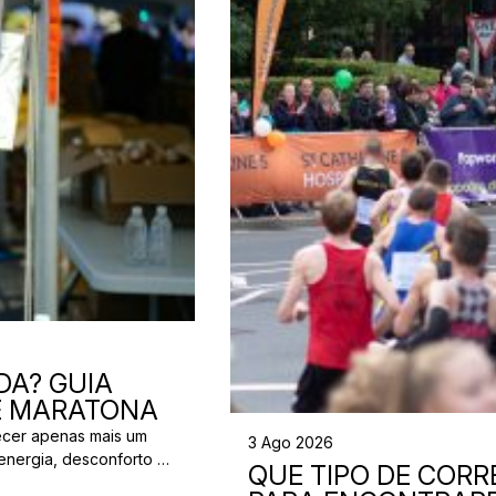
DA? GUIA
 E MARATONA
ecer apenas mais um
3 Ago 2026
energia, desconforto no
QUE TIPO DE CORRE
 da partida. A dúvida é