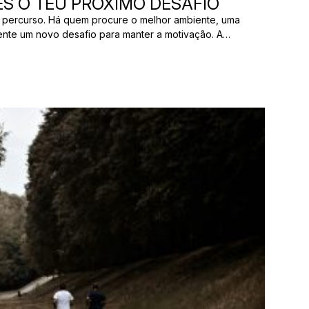
S O TEU PRÓXIMO DESAFIO
 percurso. Há quem procure o melhor ambiente, uma
ente um novo desafio para manter a motivação. A
os pelas mesmas razões. E uma prova que parece
ão ter nada a ver com aquilo que outro […]