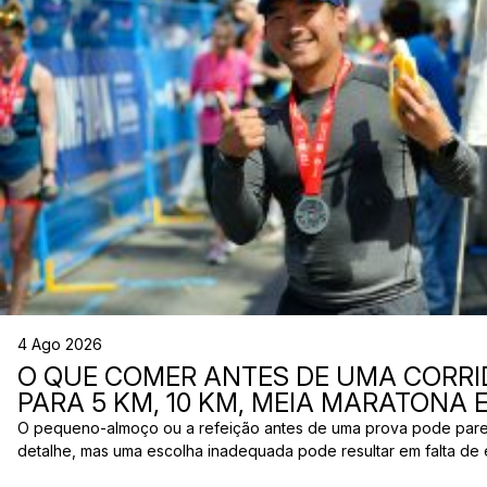
4 Ago 2026
O QUE COMER ANTES DE UMA CORRI
PARA 5 KM, 10 KM, MEIA MARATONA
O pequeno-almoço ou a refeição antes de uma prova pode par
detalhe, mas uma escolha inadequada pode resultar em falta de 
estômago ou vontade de ir à casa de banho poucos minutos antes