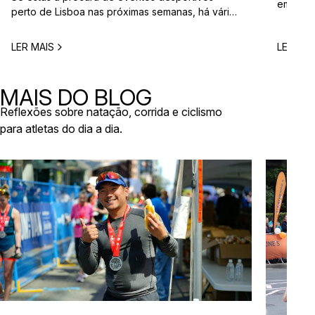
em Port
perto de Lisboa nas próximas semanas, há várias
um cale
corridas e iniciativas abertas à participação que
complet
vão acontecer na região durante esta primavera.
LER MAIS
LER MAI
planear
Entre corridas solidárias, provas urbanas e
teu prim
eventos de trail, existem opções para diferentes
distânci
níveis e objetivos. Aqui ficam algumas sugestões
MAIS DO BLOG
estas s
de eventos desportivos perto de Lisboa […]
Reflexões sobre natação, corrida e ciclismo
para atletas do dia a dia.