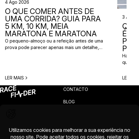
4 Ago 2026
O QUE COMER ANTES DE
3 Ago 
UMA CORRIDA? GUIA PARA
QUE
5 KM, 10 KM, MEIA
ÉS? 
MARATONA E MARATONA
PAR
O pequeno-almoço ou a refeição antes de uma
PRÓ
prova pode parecer apenas mais um detalhe,
mas uma escolha inadequada pode resultar em
Há quem
falta de energia, desconforto no estômago ou
quem pr
vontade de ir à casa de banho poucos minutos
para vi
antes da partida. A dúvida é comum entre
para ma
LER MAIS
LER MAI
corredores: o que comer antes de uma corrida?
todos c
A […]
prova q
CONTACTO
pode nã
[…]
BLOG
PRIVACIDADE
TERMOS
RECLAMAÇÕES