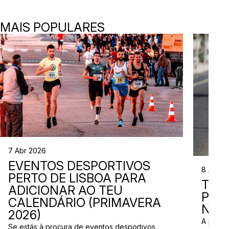
MAIS POPULARES
7 Abr 2026
EVENTOS DESPORTIVOS
8 Abr 2
PERTO DE LISBOA PARA
TRI
ADICIONAR AO TEU
PRO
CALENDÁRIO (PRIMAVERA
NES
2026)
A primav
Se estás à procura de eventos desportivos