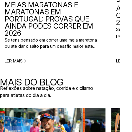
PER
MEIAS MARATONAS E
ADI
MARATONAS EM
CAL
PORTUGAL: PROVAS QUE
2026
AINDA PODES CORRER EM
Se está
2026
perto d
Se tens pensado em correr uma meia maratona
corridas
ou até dar o salto para um desafio maior este
vão aco
ano, este é o momento certo para começar a
Entre co
planear. Entre a primavera e o verão, o
eventos 
LER MAIS
LER MAI
calendário de provas em Portugal ganha vida.
níveis e
Há eventos por todo o país, diferentes formatos
de even
e experiências para todos os […]
MAIS DO BLOG
Reflexões sobre natação, corrida e ciclismo
para atletas do dia a dia.