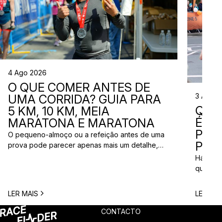
4 Ago 2026
O QUE COMER ANTES DE
3 Ago 
UMA CORRIDA? GUIA PARA
QUE
5 KM, 10 KM, MEIA
ÉS? 
MARATONA E MARATONA
PAR
O pequeno-almoço ou a refeição antes de uma
PRÓ
prova pode parecer apenas mais um detalhe,
mas uma escolha inadequada pode resultar em
Há quem
falta de energia, desconforto no estômago ou
quem pr
vontade de ir à casa de banho poucos minutos
para vi
antes da partida. A dúvida é comum entre
para ma
LER MAIS
LER MAI
corredores: o que comer antes de uma corrida?
todos c
A […]
prova q
CONTACTO
pode nã