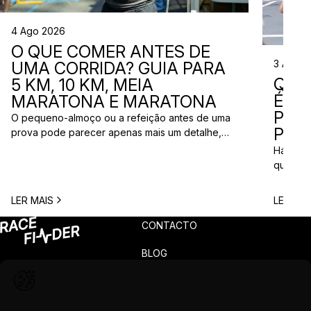
4 Ago 2026
O QUE COMER ANTES DE
3 Ago 
UMA CORRIDA? GUIA PARA
QUE
5 KM, 10 KM, MEIA
ÉS? 
MARATONA E MARATONA
PAR
O pequeno-almoço ou a refeição antes de uma
PRÓ
prova pode parecer apenas mais um detalhe,
mas uma escolha inadequada pode resultar em
Há quem
falta de energia, desconforto no estômago ou
quem pr
vontade de ir à casa de banho poucos minutos
para vi
antes da partida. A dúvida é comum entre
para ma
LER MAIS
LER MAI
corredores: o que comer antes de uma corrida?
todos c
A […]
prova q
CONTACTO
pode nã
[…]
BLOG
PRIVACIDADE
TERMOS