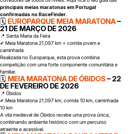
corredores de todos os níveis. Aqui fica o teu guia das
principais meias maratonas em Portugal
confirmadas no RaceFinder
.
🗓
EUROPARQUE MEIA MARATONA
–
21 DE MARÇO DE 2026
📍 Santa Maria da Feira
✔ Meia Maratona 21,097 km + corrida jovem e
caminhada
Realizada no Europarque, esta prova combina
competição com uma forte componente comunitária e
familiar.
🗓
MEIA MARATONA DE ÓBIDOS
– 22
DE FEVEREIRO DE 2026
📍 Óbidos
✔ Meia Maratona 21,097 km, corrida 10 km, caminhada
10 km
A vila medieval de Óbidos recebe uma prova única,
combinando ambiente histórico com um percurso
atraente e acessível.