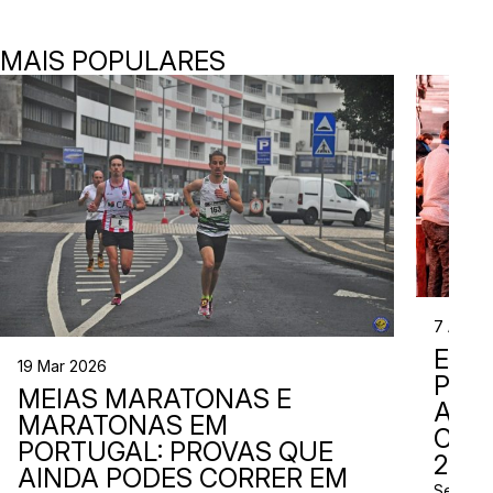
MAIS POPULARES
7 Abr 2
EVE
19 Mar 2026
PER
MEIAS MARATONAS E
ADI
MARATONAS EM
CAL
PORTUGAL: PROVAS QUE
2026
AINDA PODES CORRER EM
Se está