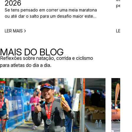
2026
perto d
Se tens pensado em correr uma meia maratona
corridas
ou até dar o salto para um desafio maior este
vão aco
ano, este é o momento certo para começar a
Entre co
planear. Entre a primavera e o verão, o
eventos 
LER MAIS
LER MAI
calendário de provas em Portugal ganha vida.
níveis e
Há eventos por todo o país, diferentes formatos
de even
e experiências para todos os […]
MAIS DO BLOG
Reflexões sobre natação, corrida e ciclismo
para atletas do dia a dia.