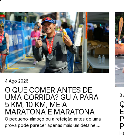
4 Ago 2026
O QUE COMER ANTES DE
3 Ago 
UMA CORRIDA? GUIA PARA
QUE
5 KM, 10 KM, MEIA
ÉS? 
MARATONA E MARATONA
PAR
O pequeno-almoço ou a refeição antes de uma
PRÓ
prova pode parecer apenas mais um detalhe,
mas uma escolha inadequada pode resultar em
Há quem