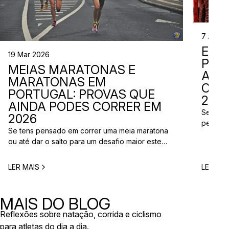
7 Abr 2
EVE
19 Mar 2026
PER
MEIAS MARATONAS E
ADI
MARATONAS EM
CAL
PORTUGAL: PROVAS QUE
2026
AINDA PODES CORRER EM
Se está
2026
perto d
Se tens pensado em correr uma meia maratona
corridas
ou até dar o salto para um desafio maior este
vão aco
ano, este é o momento certo para começar a
Entre co
planear. Entre a primavera e o verão, o
eventos 
LER MAIS
LER MAI
calendário de provas em Portugal ganha vida.
níveis e
Há eventos por todo o país, diferentes formatos
de even
e experiências para todos os […]
MAIS DO BLOG
Reflexões sobre natação, corrida e ciclismo
para atletas do dia a dia.