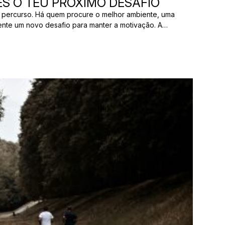
S O TEU PRÓXIMO DESAFIO
 percurso. Há quem procure o melhor ambiente, uma
ente um novo desafio para manter a motivação. A
os pelas mesmas razões. E uma prova que parece
ão ter nada a ver com aquilo que outro […]