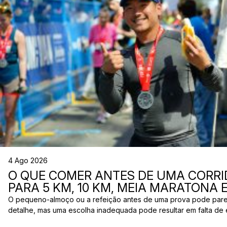
4 Ago 2026
O QUE COMER ANTES DE UMA CORRI
PARA 5 KM, 10 KM, MEIA MARATONA
O pequeno-almoço ou a refeição antes de uma prova pode par
detalhe, mas uma escolha inadequada pode resultar em falta de 
estômago ou vontade de ir à casa de banho poucos minutos antes