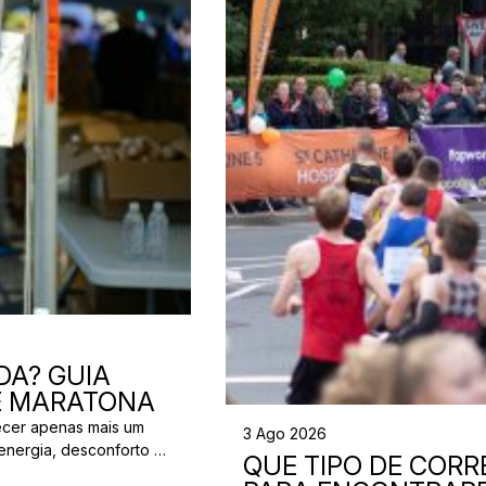
DA? GUIA
 E MARATONA
ecer apenas mais um
3 Ago 2026
energia, desconforto no
QUE TIPO DE CORRE
 da partida. A dúvida é