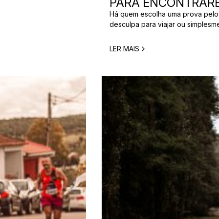
PARA ENCONTRARE
[…]
Há quem escolha uma prova pelo
desculpa para viajar ou simplesm
verdade é que nem todos correm
perfeita para um corredor pode n
LER MAIS