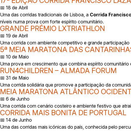
17ª EDIÇÃO CORRIDA FRANCISCO LÁZA
📅 18 de Abril
Uma das corridas tradicionais de Lisboa, a
Corrida Francisc
níveis numa prova com forte espírito comunitário.
GRANDE PRÉMIO LXTRIATHLON
📅 19 de Abril
Uma corrida com ambiente competitivo e grande participação 
5ª MEIA MARATONA DAS CANTARINHA
📅 10 de Maio
Uma prova em crescimento que combina espírito comunitário c
RUN4CHILDREN – ALMADA FORUM
📅 31 de Maio
Uma corrida solidária que promove a participação da comunid
MEIA MARATONA ATLÂNTICO OCIDEN
📅 6 de Junho
Uma corrida com cenário costeiro e ambiente festivo que atrai
CORRIDA MAIS BONITA DE PORTUGAL
📅 14 de Junho
Uma das corridas mais icónicas do país, conhecida pelo percu