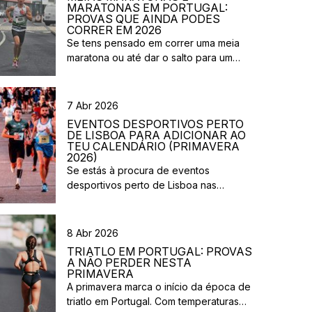
MARATONAS EM PORTUGAL:
PROVAS QUE AINDA PODES
CORRER EM 2026
Se tens pensado em correr uma meia
maratona ou até dar o salto para um
desafio maior este ano, este é o
momento certo para começar a planear.
Entre a primavera e o verão, o
7 Abr 2026
calendário de provas em Portugal ganha
EVENTOS DESPORTIVOS PERTO
vida. Há eventos por todo o país,
DE LISBOA PARA ADICIONAR AO
diferentes formatos e experiências para
TEU CALENDÁRIO (PRIMAVERA
2026)
todos os […]
Se estás à procura de eventos
desportivos perto de Lisboa nas
próximas semanas, há várias corridas e
iniciativas abertas à participação que
vão acontecer na região durante esta
8 Abr 2026
primavera. Entre corridas solidárias,
TRIATLO EM PORTUGAL: PROVAS
provas urbanas e eventos de trail,
A NÃO PERDER NESTA
existem opções para diferentes níveis e
PRIMAVERA
A primavera marca o início da época de
objetivos. Aqui ficam algumas sugestões
triatlo em Portugal. Com temperaturas
de eventos desportivos perto de Lisboa