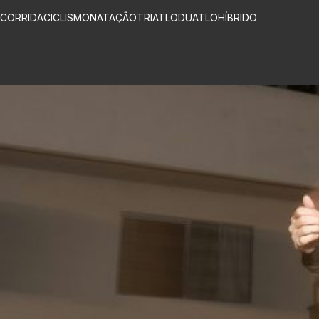
CORRIDA
CICLISMO
NATAÇÃO
TRIATLO
DUATLO
HÍBRIDO