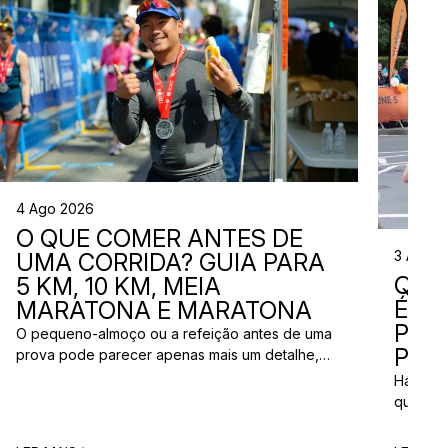
4 Ago 2026
O QUE COMER ANTES DE
3 Ago 
UMA CORRIDA? GUIA PARA
QUE
5 KM, 10 KM, MEIA
ÉS? 
MARATONA E MARATONA
PAR
O pequeno-almoço ou a refeição antes de uma
PRÓ
prova pode parecer apenas mais um detalhe,
mas uma escolha inadequada pode resultar em
Há quem
falta de energia, desconforto no estômago ou
quem pr
vontade de ir à casa de banho poucos minutos
para vi
antes da partida. A dúvida é comum entre
para ma