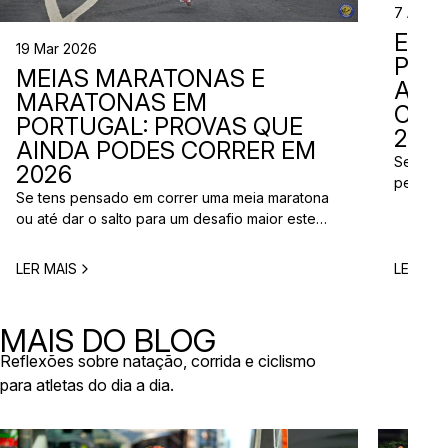
7 Abr 2
EVE
19 Mar 2026
PER
MEIAS MARATONAS E
ADI
MARATONAS EM
CAL
PORTUGAL: PROVAS QUE
2026
AINDA PODES CORRER EM
Se está
2026
perto d
Se tens pensado em correr uma meia maratona
corridas
ou até dar o salto para um desafio maior este
vão aco
ano, este é o momento certo para começar a
Entre co
planear. Entre a primavera e o verão, o
eventos 
LER MAIS
LER MAI
calendário de provas em Portugal ganha vida.
níveis e
Há eventos por todo o país, diferentes formatos
de even
e experiências para todos os […]
MAIS DO BLOG
Reflexões sobre natação, corrida e ciclismo
para atletas do dia a dia.