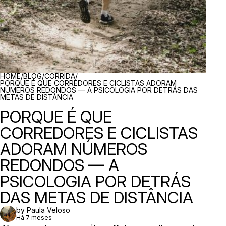
BREADCRUMBS
HOME
/
BLOG
/
CORRIDA
/
PORQUE É QUE CORREDORES E CICLISTAS ADORAM
NÚMEROS REDONDOS — A PSICOLOGIA POR DETRÁS DAS
METAS DE DISTÂNCIA
PORQUE É QUE
CORREDORES E CICLISTAS
ADORAM NÚMEROS
REDONDOS — A
PSICOLOGIA POR DETRÁS
DAS METAS DE DISTÂNCIA
by Paula Veloso
Há 7 meses