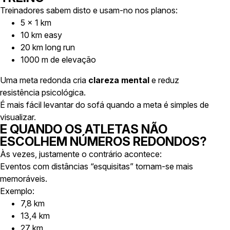
Treinadores sabem disto e usam-no nos planos:
5 x 1 km
10 km easy
20 km long run
1000 m de elevação
Uma meta redonda cria
clareza mental
e reduz
resistência psicológica.
É mais fácil levantar do sofá quando a meta é simples de
visualizar.
E QUANDO OS ATLETAS NÃO
ESCOLHEM NÚMEROS REDONDOS?
Às vezes, justamente o contrário acontece:
Eventos com distâncias “esquisitas” tornam-se mais
memoráveis.
Exemplo:
7,8 km
13,4 km
27 km