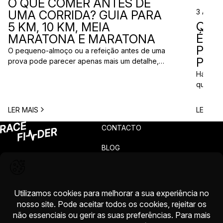
O QUE COMER ANTES DE
3 Ago 
UMA CORRIDA? GUIA PARA
QUE
5 KM, 10 KM, MEIA
ÉS? 
MARATONA E MARATONA
PAR
O pequeno-almoço ou a refeição antes de uma
PRÓ
prova pode parecer apenas mais um detalhe,
mas uma escolha inadequada pode resultar em
Há quem
falta de energia, desconforto no estômago ou
quem pr
vontade de ir à casa de banho poucos minutos
para vi
antes da partida. A dúvida é comum entre
para ma
LER MAIS
LER MAI
corredores: o que comer antes de uma corrida?
todos c
A […]
prova q
CONTACTO
pode nã
[…]
BLOG
PRIVACIDADE
TERMOS
RECLAMAÇÕES