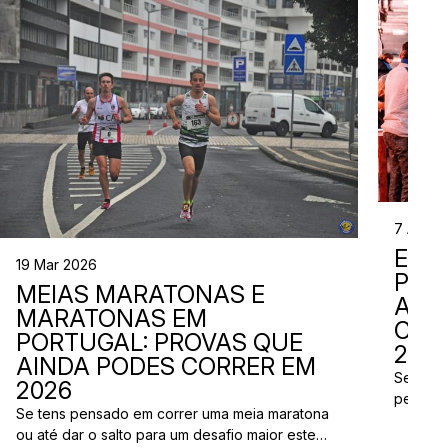
7 Abr 2
EVE
19 Mar 2026
PER
MEIAS MARATONAS E
ADI
MARATONAS EM
CAL
PORTUGAL: PROVAS QUE
2026
AINDA PODES CORRER EM
Se está
2026
perto d
Se tens pensado em correr uma meia maratona
corridas
ou até dar o salto para um desafio maior este
vão aco