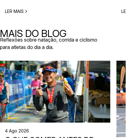
ano, este é o momento certo para começar a
Entre co
planear. Entre a primavera e o verão, o
eventos 
LER MAIS
LER MAI
calendário de provas em Portugal ganha vida.
níveis e
Há eventos por todo o país, diferentes formatos
de even
e experiências para todos os […]
MAIS DO BLOG
Reflexões sobre natação, corrida e ciclismo
para atletas do dia a dia.
4 Ago 2026