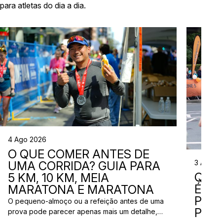
para atletas do dia a dia.
4 Ago 2026
O QUE COMER ANTES DE
3 Ago 
UMA CORRIDA? GUIA PARA
QUE
5 KM, 10 KM, MEIA
ÉS? 
MARATONA E MARATONA
PAR
O pequeno-almoço ou a refeição antes de uma
PRÓ
prova pode parecer apenas mais um detalhe,