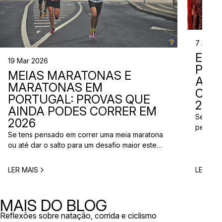
7 Abr 2
EVE
19 Mar 2026
PER
MEIAS MARATONAS E
ADI
MARATONAS EM
CAL
PORTUGAL: PROVAS QUE
2026
AINDA PODES CORRER EM
Se está
2026
perto d
Se tens pensado em correr uma meia maratona
corridas
ou até dar o salto para um desafio maior este
vão aco
ano, este é o momento certo para começar a
Entre co
planear. Entre a primavera e o verão, o
eventos 
LER MAIS
LER MAI
calendário de provas em Portugal ganha vida.
níveis e
Há eventos por todo o país, diferentes formatos
de even
e experiências para todos os […]
MAIS DO BLOG
Reflexões sobre natação, corrida e ciclismo