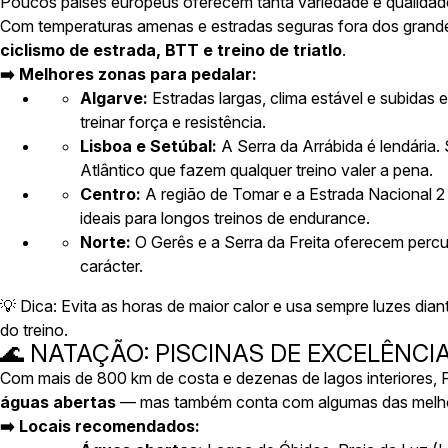
Poucos países europeus oferecem tanta variedade e qualidad
Com temperaturas amenas e estradas seguras fora dos grandes
ciclismo de estrada, BTT e treino de triatlo
.
➡️ Melhores zonas para pedalar:
Algarve:
Estradas largas, clima estável e subidas
treinar força e resistência.
Lisboa e Setúbal:
A
Serra da Arrábida
é lendária.
Atlântico que fazem qualquer treino valer a pena.
Centro:
A região de
Tomar
e a
Estrada Nacional 2
ideais para longos treinos de endurance.
Norte:
O
Gerês
e a
Serra da Freita
oferecem percu
carácter.
💡
Dica:
Evita as horas de maior calor e usa sempre luzes diant
do treino.
🌊 NATAÇÃO: PISCINAS DE EXCELÊNCI
Com mais de 800 km de costa e dezenas de lagos interiores, 
águas abertas
— mas também conta com algumas das melhore
➡️ Locais recomendados: