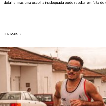
detalhe, mas uma escolha inadequada pode resultar em falta de 
estômago ou vontade de ir à casa de banho poucos minutos antes
comum entre corredores: o que comer antes de uma corrida? A 
LER MAIS