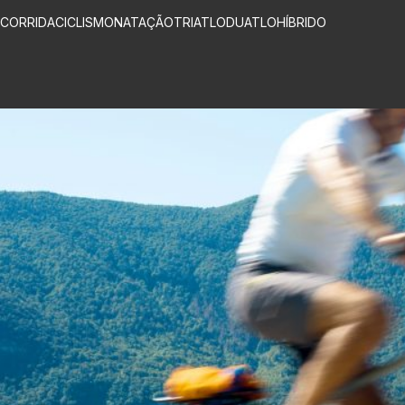
CORRIDA
CICLISMO
NATAÇÃO
TRIATLO
DUATLO
HÍBRIDO