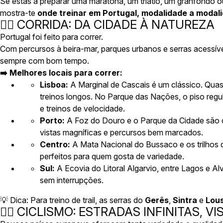
Se estás a preparar uma maratona, um triatlo, um granfondo o
mostra-te
onde treinar em Portugal, modalidade a modal
🏃‍♀️ CORRIDA: DA CIDADE À NATUREZA
Portugal foi feito para correr.
Com percursos à beira-mar, parques urbanos e serras acessív
sempre com bom tempo.
➡️ Melhores locais para correr:
Lisboa:
A
Marginal de Cascais
é um clássico. Quas
treinos longos. No
Parque das Nações
, o piso reg
e treinos de velocidade.
Porto:
A
Foz do Douro
e o
Parque da Cidade
são 
vistas magníficas e percursos bem marcados.
Centro:
A
Mata Nacional do Bussaco
e os trilhos
perfeitos para quem gosta de variedade.
Sul:
A
Ecovia do Litoral Algarvio
, entre Lagos e Al
sem interrupções.
💡
Dica:
Para treino de trail, as serras do
Gerês
,
Sintra
e
Lou
🚴‍♂️ CICLISMO: ESTRADAS INFINITAS, V