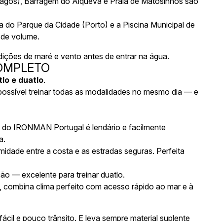
Lagos)
,
Barragem do Alqueva
e
Praia de Matosinhos
são
na do Parque da Cidade (Porto)
e a
Piscina Municipal de
 de volume.
dições de maré e vento antes de entrar na água.
 COMPLETO
tlo e duatlo
.
m possível treinar todas as modalidades no mesmo dia — e
o do
IRONMAN Portugal
é lendário e facilmente
a.
midade entre a costa e as estradas seguras. Perfeita
ão — excelente para treinar duatlo.
, combina clima perfeito com acesso rápido ao mar e à
cil e pouco trânsito. E leva sempre material suplente