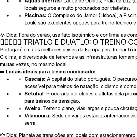
Águas abertas:
Lagoa de Óbidos
,
Praia da Luz (
locais seguros e muito procurados por triatletas.
Piscinas:
O
Complexo do Jamor (Lisboa)
, a
Pisci
Loulé
são excelentes opções para treino técnico e
💡
Dica:
Fora do verão, usa fato isotérmico e confirma as con
🏊‍♂️🚴‍♀️🏃 TRIATLO E DUATLO: O TREINO
Portugal é um dos melhores países da Europa para treinar
tria
O clima, a diversidade de terrenos e as infraestruturas torna
muitas vezes, no mesmo local.
➡️ Locais ideais para treino combinado:
Cascais:
A capital do triatlo português. O percurs
acessível para treinos de natação, ciclismo e corrid
Setúbal:
Procurada por clubes e atletas pela proxi
para treinos de transição.
Aveiro:
Terreno plano, vias largas e pouca circulaç
Vilamoura:
Sede de vários estágios internacionais
serra.
💡
Dica:
Planeia as transições em locais com estacionamento fá