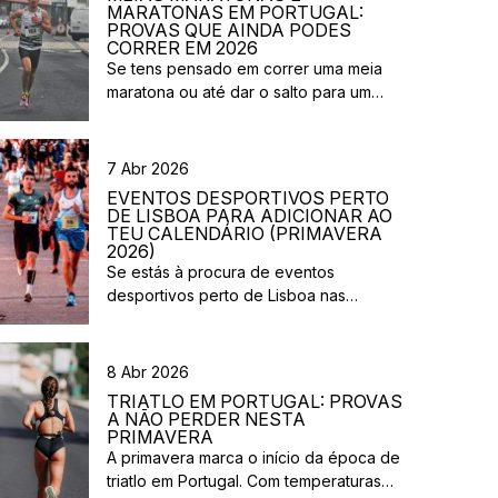
MARATONAS EM PORTUGAL:
PROVAS QUE AINDA PODES
CORRER EM 2026
Se tens pensado em correr uma meia
maratona ou até dar o salto para um
desafio maior este ano, este é o
momento certo para começar a planear.
Entre a primavera e o verão, o
7 Abr 2026
calendário de provas em Portugal ganha
EVENTOS DESPORTIVOS PERTO
vida. Há eventos por todo o país,
DE LISBOA PARA ADICIONAR AO
diferentes formatos e experiências para
TEU CALENDÁRIO (PRIMAVERA
2026)
todos os […]
Se estás à procura de eventos
desportivos perto de Lisboa nas
próximas semanas, há várias corridas e
iniciativas abertas à participação que
vão acontecer na região durante esta
8 Abr 2026
primavera. Entre corridas solidárias,
TRIATLO EM PORTUGAL: PROVAS
provas urbanas e eventos de trail,
A NÃO PERDER NESTA
existem opções para diferentes níveis e
PRIMAVERA
A primavera marca o início da época de
objetivos. Aqui ficam algumas sugestões
triatlo em Portugal. Com temperaturas
de eventos desportivos perto de Lisboa