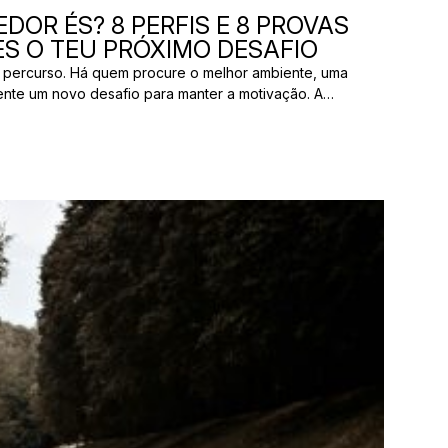
DOR ÉS? 8 PERFIS E 8 PROVAS
S O TEU PRÓXIMO DESAFIO
 percurso. Há quem procure o melhor ambiente, uma
ente um novo desafio para manter a motivação. A
os pelas mesmas razões. E uma prova que parece
ão ter nada a ver com aquilo que outro […]