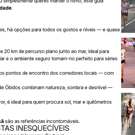
u simplesmente queres manter o ritmo, este guia
idade
.
eis, há opções para todos os gostos e níveis — e quase
e 20 km de percurso plano junto ao mar, ideal para
ular e o ambiente seguro tornam-no perfeito para séries
os pontos de encontro dos corredores locais — com
 de
Óbidos
combinam natureza, sombra e desnível —
vor, é ideal para quem procura sol, mar e quilómetros
sã
são as referências incontornáveis.
ISTAS INESQUECÍVEIS