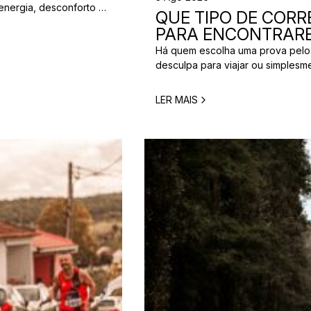
energia, desconforto no
QUE TIPO DE CORRE
 da partida. A dúvida é
PARA ENCONTRARE
[…]
Há quem escolha uma prova pelo
desculpa para viajar ou simplesm
verdade é que nem todos correm
perfeita para um corredor pode n
LER MAIS