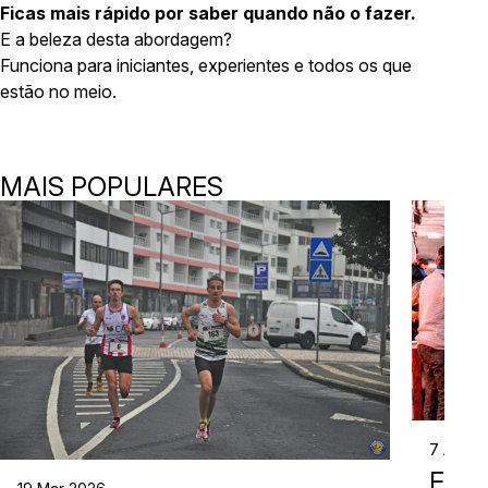
Ficas mais rápido por saber quando não o fazer.
E a beleza desta abordagem?
Funciona para iniciantes, experientes e todos os que
estão no meio.
MAIS POPULARES
7 Abr 2
EVE