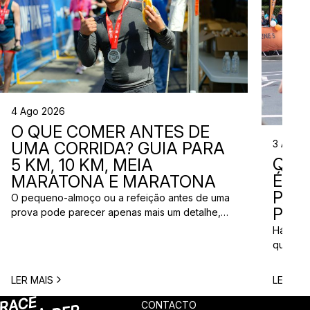
4 Ago 2026
O QUE COMER ANTES DE
3 Ago 
UMA CORRIDA? GUIA PARA
QUE
5 KM, 10 KM, MEIA
ÉS? 
MARATONA E MARATONA
PAR
O pequeno-almoço ou a refeição antes de uma
PRÓ
prova pode parecer apenas mais um detalhe,
mas uma escolha inadequada pode resultar em
Há quem
falta de energia, desconforto no estômago ou
quem pr
vontade de ir à casa de banho poucos minutos
para vi
antes da partida. A dúvida é comum entre
para ma
LER MAIS
LER MAI
corredores: o que comer antes de uma corrida?
todos c
A […]
prova q
CONTACTO