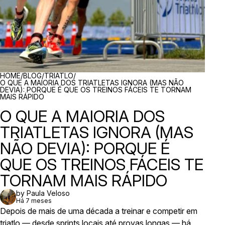
BREADCRUMBS
HOME
/
BLOG
/
TRIATLO
/
O QUE A MAIORIA DOS TRIATLETAS IGNORA (MAS NÃO
DEVIA): PORQUE É QUE OS TREINOS FÁCEIS TE TORNAM
MAIS RÁPIDO
O QUE A MAIORIA DOS
TRIATLETAS IGNORA (MAS
NÃO DEVIA): PORQUE É
QUE OS TREINOS FÁCEIS TE
TORNAM MAIS RÁPIDO
by Paula Veloso
Há 7 meses
Depois de mais de uma década a treinar e competir em
triatlo — desde sprints locais até provas longas — há