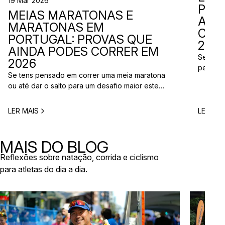
19 Mar 2026
PER
MEIAS MARATONAS E
ADI
MARATONAS EM
CAL
PORTUGAL: PROVAS QUE
2026
AINDA PODES CORRER EM
Se está
2026
perto d
Se tens pensado em correr uma meia maratona
corridas
ou até dar o salto para um desafio maior este
vão aco
ano, este é o momento certo para começar a
Entre co
planear. Entre a primavera e o verão, o
eventos 
LER MAIS
LER MAI
calendário de provas em Portugal ganha vida.
níveis e
Há eventos por todo o país, diferentes formatos
de even
e experiências para todos os […]
MAIS DO BLOG
Reflexões sobre natação, corrida e ciclismo
para atletas do dia a dia.