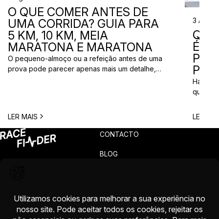
O QUE COMER ANTES DE
3 Ago 
UMA CORRIDA? GUIA PARA
QUE
5 KM, 10 KM, MEIA
ÉS? 
MARATONA E MARATONA
PAR
O pequeno-almoço ou a refeição antes de uma
PRÓ
prova pode parecer apenas mais um detalhe,
mas uma escolha inadequada pode resultar em
Há quem
falta de energia, desconforto no estômago ou
quem pr
vontade de ir à casa de banho poucos minutos
para vi
antes da partida. A dúvida é comum entre
para ma
LER MAIS
LER MAI
corredores: o que comer antes de uma corrida?
todos c
A […]
prova q
CONTACTO
pode nã
[…]
BLOG
PRIVACIDADE
TERMOS
RECLAMAÇÕES