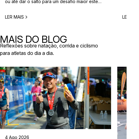
ou até dar o salto para um desafio maior este
vão aco
ano, este é o momento certo para começar a
Entre co
planear. Entre a primavera e o verão, o
eventos 
LER MAIS
LER MAI
calendário de provas em Portugal ganha vida.
níveis e
Há eventos por todo o país, diferentes formatos
de even
e experiências para todos os […]
MAIS DO BLOG
Reflexões sobre natação, corrida e ciclismo
para atletas do dia a dia.
4 Ago 2026