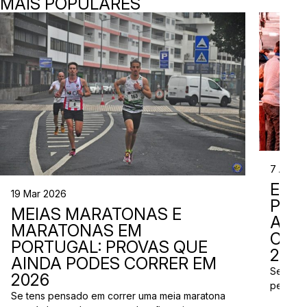
MAIS POPULARES
7 Abr 2
EVE
19 Mar 2026
PER
MEIAS MARATONAS E
ADI
MARATONAS EM
CAL
PORTUGAL: PROVAS QUE
2026
AINDA PODES CORRER EM
Se está
2026
perto d
Se tens pensado em correr uma meia maratona
corridas