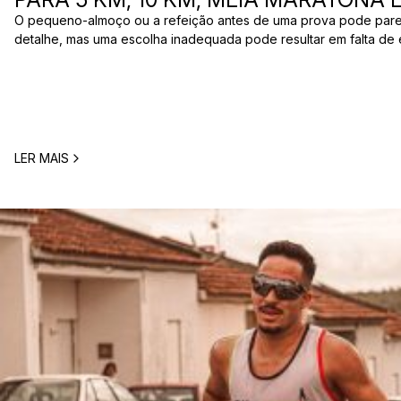
O pequeno-almoço ou a refeição antes de uma prova pode par
detalhe, mas uma escolha inadequada pode resultar em falta de 
estômago ou vontade de ir à casa de banho poucos minutos antes
comum entre corredores: o que comer antes de uma corrida? A 
LER MAIS