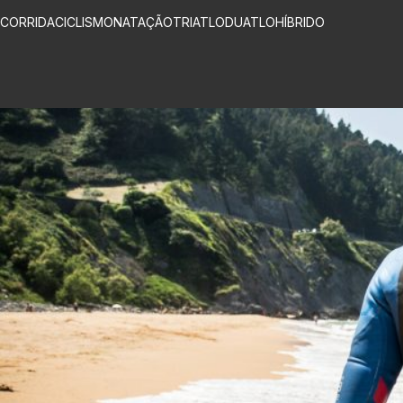
CORRIDA
CICLISMO
NATAÇÃO
TRIATLO
DUATLO
HÍBRIDO