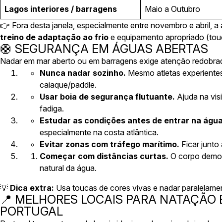
Lagos interiores / barragens
Maio a Outubro
👉 Fora desta janela, especialmente entre novembro e abril, 
treino de adaptação ao frio
e equipamento apropriado (touc
🛟 SEGURANÇA EM ÁGUAS ABERTAS
Nadar em mar aberto ou em barragens exige atenção redobra
Nunca nadar sozinho.
Mesmo atletas experient
caiaque/paddle.
Usar boia de segurança flutuante.
Ajuda na vis
fadiga.
Estudar as condições antes de entrar na água
especialmente na costa atlântica.
Evitar zonas com tráfego marítimo.
Ficar junto
Começar com distâncias curtas.
O corpo demora
natural da água.
💡
Dica extra:
Usa toucas de cores vivas e nadar paralelament
📍 MELHORES LOCAIS PARA NATAÇÃO
PORTUGAL