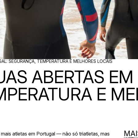
AL: SEGURANÇA, TEMPERATURA E MELHORES LOCAIS
UAS ABERTAS EM
MPERATURA E M
MAI
ais atletas em Portugal — não só triatletas, mas