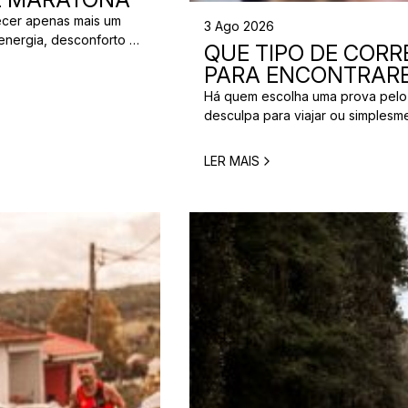
ecer apenas mais um
3 Ago 2026
energia, desconforto no
QUE TIPO DE CORRE
 da partida. A dúvida é
PARA ENCONTRARE
[…]
Há quem escolha uma prova pelo
desculpa para viajar ou simplesm
verdade é que nem todos correm
perfeita para um corredor pode n
LER MAIS