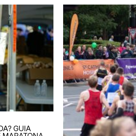
DA? GUIA
 E MARATONA