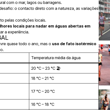
ral com o mar, lagos ou barragens.
desafio: o contacto direto com a natureza, as variações
to pelas condições locais.
elhores locais para nadar em águas abertas em
ar a experiência.
GAL
livre quase todo o ano, mas o
uso de fato isotérmico
o.
Temperatura média da água
20 °C – 23 °C 🏖️
18 °C – 21 °C
17 °C – 20 °C
16 °C – 18 °C