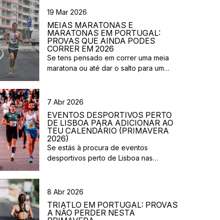
19 Mar 2026
MEIAS MARATONAS E
MARATONAS EM PORTUGAL:
PROVAS QUE AINDA PODES
CORRER EM 2026
Se tens pensado em correr uma meia
maratona ou até dar o salto para um
desafio maior este ano, este é o
momento certo para começar a planear.
Entre a primavera e o verão, o
7 Abr 2026
calendário de provas em Portugal ganha
EVENTOS DESPORTIVOS PERTO
vida. Há eventos por todo o país,
DE LISBOA PARA ADICIONAR AO
diferentes formatos e experiências para
TEU CALENDÁRIO (PRIMAVERA
2026)
todos os […]
Se estás à procura de eventos
desportivos perto de Lisboa nas
próximas semanas, há várias corridas e
iniciativas abertas à participação que
vão acontecer na região durante esta
8 Abr 2026
primavera. Entre corridas solidárias,
TRIATLO EM PORTUGAL: PROVAS
provas urbanas e eventos de trail,
A NÃO PERDER NESTA
existem opções para diferentes níveis e