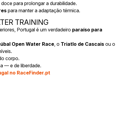
oce para prolongar a durabilidade.
res
para manter a adaptação térmica.
TER TRAINING
eriores, Portugal é um verdadeiro
paraíso para
túbal Open Water Race
, o
Triatlo de Cascais
ou o
íveis.
do corpo.
a — e de liberdade.
ugal no RaceFinder.pt