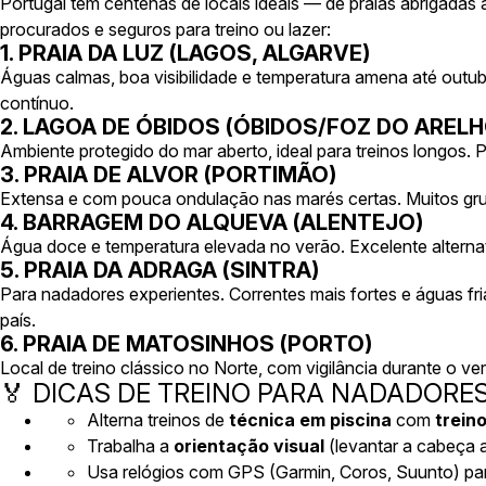
Portugal tem centenas de locais ideais — de praias abrigadas a
procurados e seguros para treino ou lazer:
1. PRAIA DA LUZ (LAGOS, ALGARVE)
Águas calmas, boa visibilidade e temperatura amena até outubro
contínuo.
2. LAGOA DE ÓBIDOS (ÓBIDOS/FOZ DO ARELH
Ambiente protegido do mar aberto, ideal para treinos longos.
3. PRAIA DE ALVOR (PORTIMÃO)
Extensa e com pouca ondulação nas marés certas. Muitos grupo
4. BARRAGEM DO ALQUEVA (ALENTEJO)
Água doce e temperatura elevada no verão. Excelente alternativ
5. PRAIA DA ADRAGA (SINTRA)
Para nadadores experientes. Correntes mais fortes e águas f
país.
6. PRAIA DE MATOSINHOS (PORTO)
Local de treino clássico no Norte, com vigilância durante o 
🏅 DICAS DE TREINO PARA NADADORES
Alterna treinos de
técnica em piscina
com
trein
Trabalha a
orientação visual
(levantar a cabeça 
Usa relógios com GPS (Garmin, Coros, Suunto) para