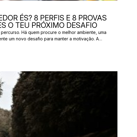
DOR ÉS? 8 PERFIS E 8 PROVAS
S O TEU PRÓXIMO DESAFIO
 percurso. Há quem procure o melhor ambiente, uma
ente um novo desafio para manter a motivação. A
os pelas mesmas razões. E uma prova que parece
ão ter nada a ver com aquilo que outro […]