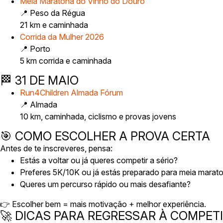
Meia Maratona do Vinho do Douro
📍 Peso da Régua
21 km e caminhada
Corrida da Mulher 2026
📍 Porto
5 km corrida e caminhada
🏁 31 DE MAIO
Run4Children Almada Fórum
📍 Almada
10 km, caminhada, ciclismo e provas jovens
🎯 COMO ESCOLHER A PROVA CERTA
Antes de te inscreveres, pensa:
Estás a voltar ou já queres competir a sério?
Preferes 5K/10K ou já estás preparado para meia marat
Queres um percurso rápido ou mais desafiante?
👉 Escolher bem = mais motivação + melhor experiência.
🚀 DICAS PARA REGRESSAR À COMPET