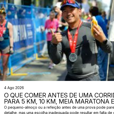
4 Ago 2026
O QUE COMER ANTES DE UMA CORRI
PARA 5 KM, 10 KM, MEIA MARATONA
O pequeno-almoço ou a refeição antes de uma prova pode par
detalhe, mas uma escolha inadequada pode resultar em falta de 