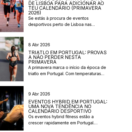
DE LISBOA PARA ADICIONAR AO
TEU CALENDÁRIO (PRIMAVERA
2026)
Se estás à procura de eventos
desportivos perto de Lisboa nas
próximas semanas, há várias corridas e
iniciativas abertas à participação que
vão acontecer na região durante esta
8 Abr 2026
primavera. Entre corridas solidárias,
TRIATLO EM PORTUGAL: PROVAS
provas urbanas e eventos de trail,
A NÃO PERDER NESTA
existem opções para diferentes níveis e
PRIMAVERA
A primavera marca o início da época de
objetivos. Aqui ficam algumas sugestões
triatlo em Portugal. Com temperaturas
de eventos desportivos perto de Lisboa
mais estáveis e um calendário
[…]
competitivo cada vez mais completo,
esta é uma excelente altura para planear
9 Abr 2026
a tua próxima prova ou experimentar o
EVENTOS HYBRID EM PORTUGAL:
teu primeiro triatlo. Entre provas de
UMA NOVA TENDÊNCIA NO
longa distância, eventos costeiros e
CALENDÁRIO DESPORTIVO
Os eventos hybrid fitness estão a
desafios off-road, estas são algumas
crescer rapidamente em Portugal.
das provas […]
Inspirados em formatos internacionais