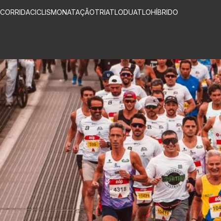
CORRIDA
CICLISMO
NATAÇÃO
TRIATLO
DUATLO
HÍBRIDO