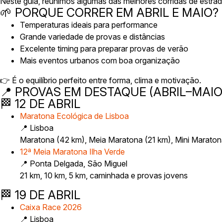
Neste guia, reunimos algumas das melhores corridas de estr
🌱 PORQUE CORRER EM ABRIL E MAIO?
Temperaturas ideais para performance
Grande variedade de provas e distâncias
Excelente timing para preparar provas de verão
Mais eventos urbanos com boa organização
👉 É o equilíbrio perfeito entre forma, clima e motivação.
📍 PROVAS EM DESTAQUE (ABRIL–MAIO
🏁 12 DE ABRIL
Maratona Ecológica de Lisboa
📍 Lisboa
Maratona (42 km), Meia Maratona (21 km), Mini Marato
12ª Meia Maratona Ilha Verde
📍 Ponta Delgada, São Miguel
21 km, 10 km, 5 km, caminhada e provas jovens
🏁 19 DE ABRIL
Caixa Race 2026
📍 Lisboa