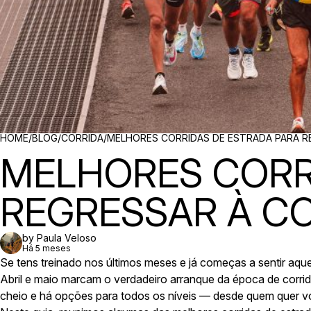
BREADCRUMBS
HOME
/
BLOG
/
CORRIDA
/
MELHORES CORRIDAS DE ESTRADA PARA R
MELHORES CORR
REGRESSAR À CO
by Paula Veloso
Há 5 meses
Se tens treinado nos últimos meses e já começas a sentir aque
Abril e maio marcam o verdadeiro arranque da época de corrida
cheio e há opções para todos os níveis — desde quem quer vol