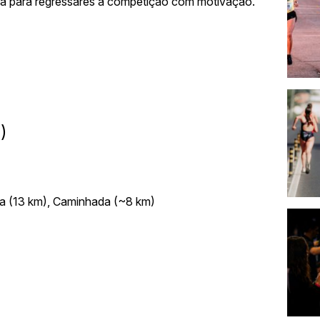
ada para regressares à competição com motivação.
)
na (13 km), Caminhada (~8 km)