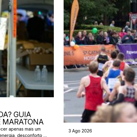
DA? GUIA
 E MARATONA
ecer apenas mais um
3 Ago 2026
energia, desconforto no