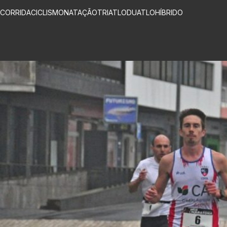
CORRIDA
CICLISMO
NATAÇÃO
TRIATLO
DUATLO
HÍBRIDO