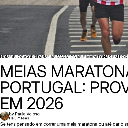
BREADCRUMBS
HOME
/
BLOG
/
CORRIDA
/
MEIAS MARATONAS E MARATONAS EM PORT
MEIAS MARATON
PORTUGAL: PRO
EM 2026
by Paula Veloso
Há 5 meses
Se tens pensado em correr uma meia maratona ou até dar o sa