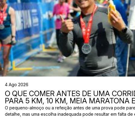
4 Ago 2026
O QUE COMER ANTES DE UMA CORRI
PARA 5 KM, 10 KM, MEIA MARATONA
O pequeno-almoço ou a refeição antes de uma prova pode par
detalhe, mas uma escolha inadequada pode resultar em falta de 
estômago ou vontade de ir à casa de banho poucos minutos antes
comum entre corredores: o que comer antes de uma corrida? A 