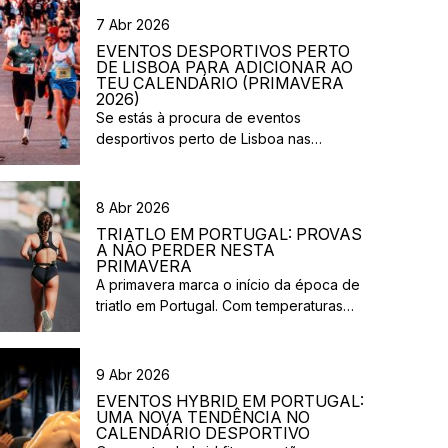
7 Abr 2026
EVENTOS DESPORTIVOS PERTO
DE LISBOA PARA ADICIONAR AO
TEU CALENDÁRIO (PRIMAVERA
2026)
Se estás à procura de eventos
desportivos perto de Lisboa nas
próximas semanas, há várias corridas e
iniciativas abertas à participação que
vão acontecer na região durante esta
8 Abr 2026
primavera. Entre corridas solidárias,
TRIATLO EM PORTUGAL: PROVAS
provas urbanas e eventos de trail,
A NÃO PERDER NESTA
existem opções para diferentes níveis e
PRIMAVERA
A primavera marca o início da época de
objetivos. Aqui ficam algumas sugestões
triatlo em Portugal. Com temperaturas
de eventos desportivos perto de Lisboa
mais estáveis e um calendário
[…]
competitivo cada vez mais completo,
esta é uma excelente altura para planear
9 Abr 2026
a tua próxima prova ou experimentar o
EVENTOS HYBRID EM PORTUGAL:
teu primeiro triatlo. Entre provas de
UMA NOVA TENDÊNCIA NO
longa distância, eventos costeiros e
CALENDÁRIO DESPORTIVO