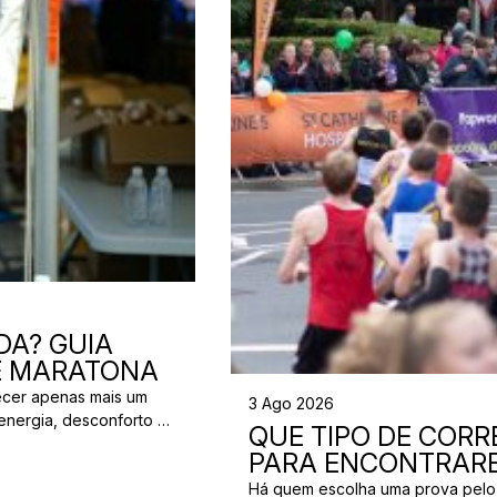
DA? GUIA
 E MARATONA
ecer apenas mais um
3 Ago 2026
energia, desconforto no
QUE TIPO DE CORRE
 da partida. A dúvida é
PARA ENCONTRARE
[…]
Há quem escolha uma prova pelo