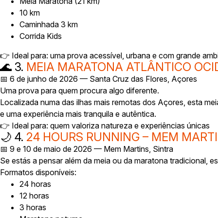
Meia Maratona (21 km)
10 km
Caminhada 3 km
Corrida Kids
👉 Ideal para: uma prova acessível, urbana e com grande amb
🌊 3.
MEIA MARATONA ATLÂNTICO OCI
📅 6 de junho de 2026 — Santa Cruz das Flores, Açores
Uma prova para quem procura algo diferente.
Localizada numa das ilhas mais remotas dos Açores, esta mei
e uma experiência mais tranquila e autêntica.
👉 Ideal para: quem valoriza natureza e experiências únicas
🌙 4.
24 HOURS RUNNING – MEM MART
📅 9 e 10 de maio de 2026 — Mem Martins, Sintra
Se estás a pensar além da meia ou da maratona tradicional, est
Formatos disponíveis:
24 horas
12 horas
3 horas