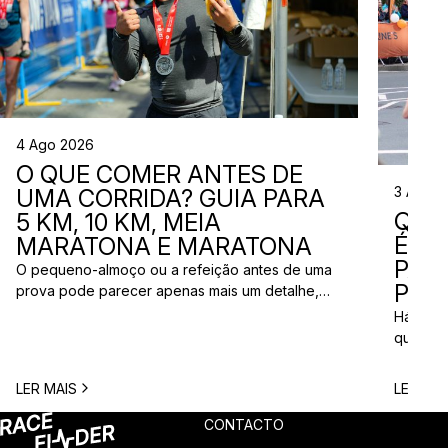
4 Ago 2026
O QUE COMER ANTES DE
3 Ago 
UMA CORRIDA? GUIA PARA
QUE
5 KM, 10 KM, MEIA
ÉS? 
MARATONA E MARATONA
PAR
O pequeno-almoço ou a refeição antes de uma
PRÓ
prova pode parecer apenas mais um detalhe,
mas uma escolha inadequada pode resultar em
Há quem
falta de energia, desconforto no estômago ou
quem pr
vontade de ir à casa de banho poucos minutos
para vi
antes da partida. A dúvida é comum entre
para ma
LER MAIS
LER MAI
corredores: o que comer antes de uma corrida?
todos c
A […]
prova q
CONTACTO
pode nã