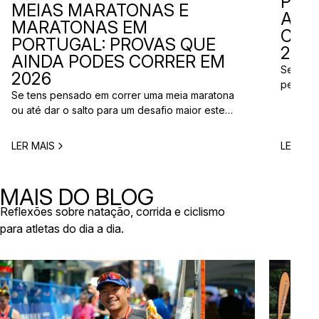
PER
MEIAS MARATONAS E
ADI
MARATONAS EM
CAL
PORTUGAL: PROVAS QUE
2026
AINDA PODES CORRER EM
Se está
2026
perto d
Se tens pensado em correr uma meia maratona
corridas
ou até dar o salto para um desafio maior este
vão aco
ano, este é o momento certo para começar a
Entre co
planear. Entre a primavera e o verão, o
eventos 
LER MAIS
LER MAI
calendário de provas em Portugal ganha vida.
níveis e
Há eventos por todo o país, diferentes formatos
de even
e experiências para todos os […]
MAIS DO BLOG
Reflexões sobre natação, corrida e ciclismo
para atletas do dia a dia.