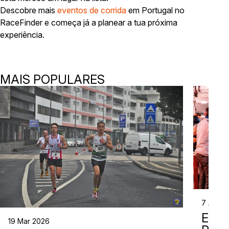
Descobre mais
eventos de corrida
em Portugal no
RaceFinder e começa já a planear a tua próxima
experiência.
MAIS POPULARES
7 Abr 2
EVE
19 Mar 2026