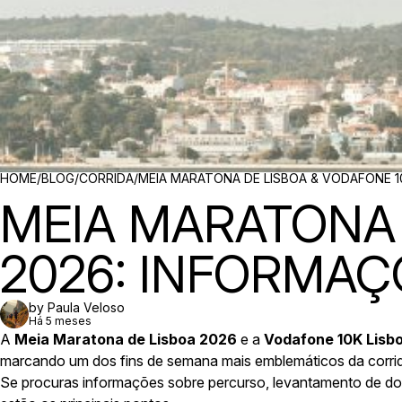
BREADCRUMBS
HOME
/
BLOG
/
CORRIDA
/
MEIA MARATONA DE LISBOA & VODAFONE 1
MEIA MARATONA 
2026: INFORMAÇ
by Paula Veloso
Há 5 meses
A
Meia Maratona de Lisboa 2026
e a
Vodafone 10K Lisb
marcando um dos fins de semana mais emblemáticos da corrid
Se procuras informações sobre percurso, levantamento de dor