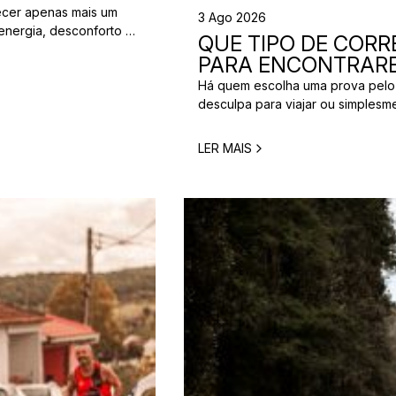
ecer apenas mais um
3 Ago 2026
energia, desconforto no
QUE TIPO DE CORRE
 da partida. A dúvida é
PARA ENCONTRARE
[…]
Há quem escolha uma prova pelo
desculpa para viajar ou simplesm
verdade é que nem todos correm
perfeita para um corredor pode n
LER MAIS