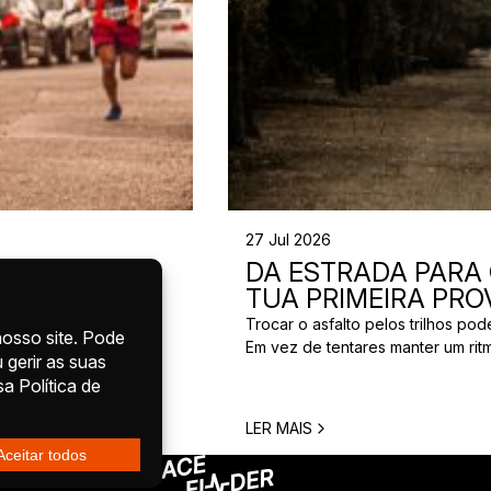
27 Jul 2026
INAR PARA
DA ESTRADA PARA O
E 12
TUA PRIMEIRA PRO
Trocar o asfalto pelos trilhos p
Em vez de tentares manter um rit
res. Os seus 21,1 km
descidas, pedras, raízes, lama e d
reparação, mas
maioritariamente em superfícies na
 pergunta mais comum é
single tracks. […]
aratona? Para a maioria
LER MAIS