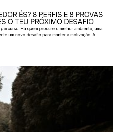
DOR ÉS? 8 PERFIS E 8 PROVAS
S O TEU PRÓXIMO DESAFIO
 percurso. Há quem procure o melhor ambiente, uma
ente um novo desafio para manter a motivação. A
os pelas mesmas razões. E uma prova que parece
ão ter nada a ver com aquilo que outro […]