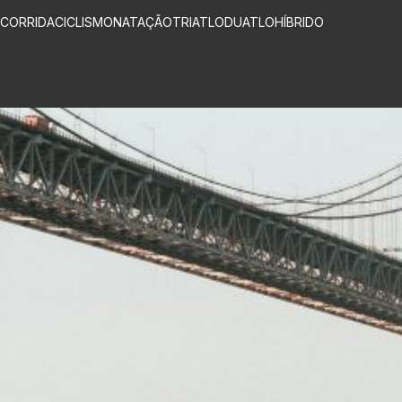
CORRIDA
CICLISMO
NATAÇÃO
TRIATLO
DUATLO
HÍBRIDO