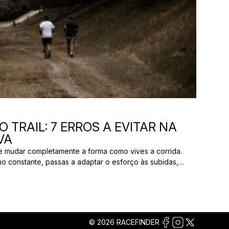
 TRAIL: 7 ERROS A EVITAR NA
VA
ode mudar completamente a forma como vives a corrida.
mo constante, passas a adaptar o esforço às subidas,
iferentes tipos de terreno. O trail running realiza-se
turais, como caminhos de terra, trilhos florestais e
© 2026 RACEFINDER