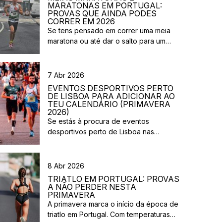
MARATONAS EM PORTUGAL:
PROVAS QUE AINDA PODES
CORRER EM 2026
Se tens pensado em correr uma meia
maratona ou até dar o salto para um
desafio maior este ano, este é o
momento certo para começar a planear.
Entre a primavera e o verão, o
7 Abr 2026
calendário de provas em Portugal ganha
EVENTOS DESPORTIVOS PERTO
vida. Há eventos por todo o país,
DE LISBOA PARA ADICIONAR AO
diferentes formatos e experiências para
TEU CALENDÁRIO (PRIMAVERA
2026)
todos os […]
Se estás à procura de eventos
desportivos perto de Lisboa nas
próximas semanas, há várias corridas e
iniciativas abertas à participação que
vão acontecer na região durante esta
8 Abr 2026
primavera. Entre corridas solidárias,
TRIATLO EM PORTUGAL: PROVAS
provas urbanas e eventos de trail,
A NÃO PERDER NESTA
existem opções para diferentes níveis e
PRIMAVERA
A primavera marca o início da época de
objetivos. Aqui ficam algumas sugestões
triatlo em Portugal. Com temperaturas
de eventos desportivos perto de Lisboa