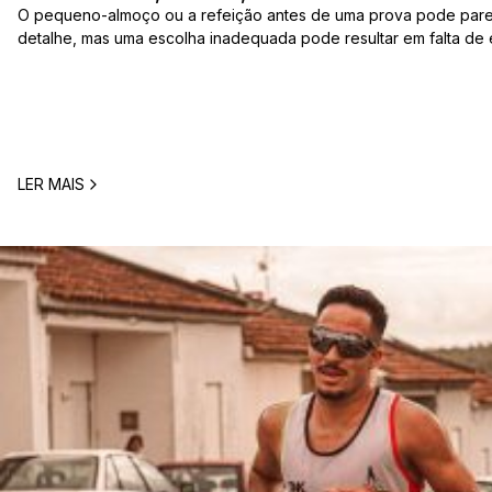
O pequeno-almoço ou a refeição antes de uma prova pode par
detalhe, mas uma escolha inadequada pode resultar em falta de 
estômago ou vontade de ir à casa de banho poucos minutos antes
comum entre corredores: o que comer antes de uma corrida? A 
LER MAIS