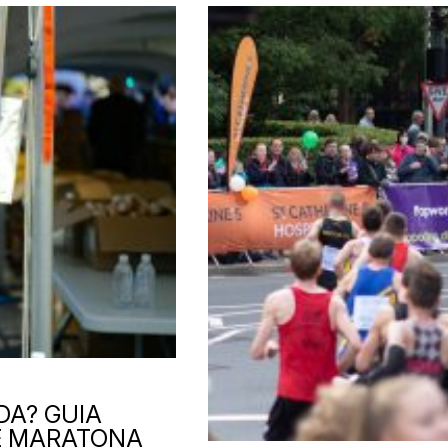
DA? GUIA
 E MARATONA