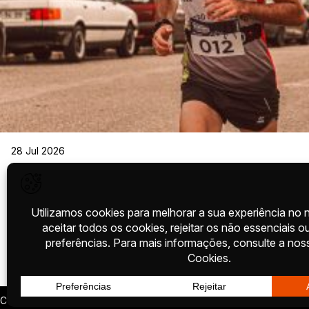
28 Jul 2026
QUANTO TEMPO PRECISAS PARA TRE
UMA MEIA MARATONA? GUIA DE 8, 10 
SEMANAS
A meia maratona é um dos objetivos mais populares entre corredo
representam um desafio suficientemente exigente para exigir p
continuam acessíveis a quem constrói uma rotina consistente. A
simples: quanto tempo é necessário para treinar para uma meia m
LER MAIS
dos corredores que se […]
CONTACTO
BLOG
PRIVACIDADE
TERMOS
RECLAMAÇÕES
CARREIRAS