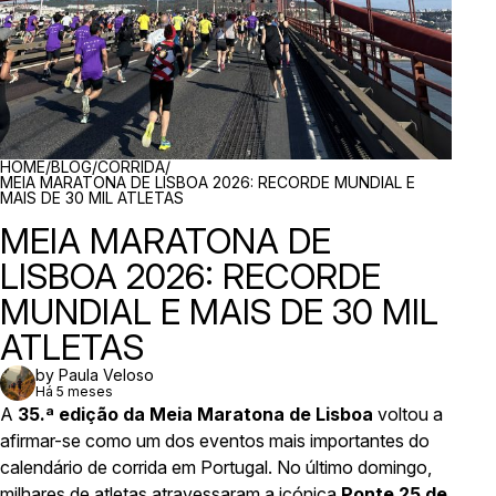
BREADCRUMBS
HOME
/
BLOG
/
CORRIDA
/
MEIA MARATONA DE LISBOA 2026: RECORDE MUNDIAL E
MAIS DE 30 MIL ATLETAS
MEIA MARATONA DE
LISBOA 2026: RECORDE
MUNDIAL E MAIS DE 30 MIL
ATLETAS
by Paula Veloso
Há 5 meses
A
35.ª edição da Meia Maratona de Lisboa
voltou a
afirmar-se como um dos eventos mais importantes do
calendário de corrida em Portugal. No último domingo,
milhares de atletas atravessaram a icónica
Ponte 25 de