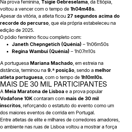
Na prova feminina,
Tsigie Gebreselama
, da Etiópia,
voltou a vencer com o tempo de
1h04m48s
.
Apesar da vitória, a atleta ficou
27 segundos acima do
recorde do percurso
, que ela própria estabeleceu na
edição de 2025.
O pódio feminino ficou completo com:
Janeth Chepngetich (Quénia)
– 1h06m50s
Regina Wambui (Quénia)
– 1h07m10s
A portuguesa
Mariana Machado
, em estreia na
distância, terminou na
9.ª posição
, sendo a
melhor
atleta portuguesa
, com o tempo de
1h10m10s
.
MAIS DE 30 MIL PARTICIPANTES
A
Meia Maratona de Lisboa
e a prova popular
Vodafone 10K
contaram com
mais de 30 mil
inscritos
, reforçando o estatuto do evento como um
dos maiores eventos de corrida em Portugal.
Entre atletas de elite e milhares de corredores amadores,
o ambiente nas ruas de Lisboa voltou a mostrar a força