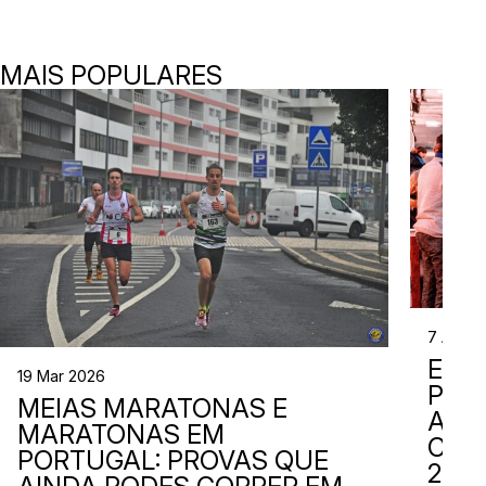
MAIS POPULARES
7 Abr 2
EVE
19 Mar 2026
PER
MEIAS MARATONAS E
ADI
MARATONAS EM
CAL
PORTUGAL: PROVAS QUE
2026