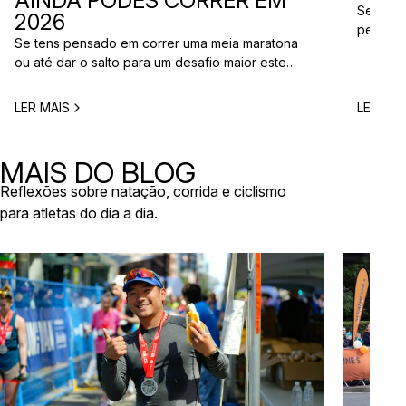
AINDA PODES CORRER EM
Se está
2026
perto d
Se tens pensado em correr uma meia maratona
corridas
ou até dar o salto para um desafio maior este
vão aco
ano, este é o momento certo para começar a
Entre co
planear. Entre a primavera e o verão, o
eventos 
LER MAIS
LER MAI
calendário de provas em Portugal ganha vida.
níveis e
Há eventos por todo o país, diferentes formatos
de even
e experiências para todos os […]
MAIS DO BLOG
Reflexões sobre natação, corrida e ciclismo
para atletas do dia a dia.