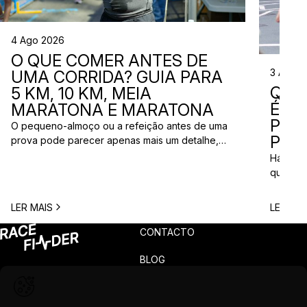
4 Ago 2026
O QUE COMER ANTES DE
3 Ago 
UMA CORRIDA? GUIA PARA
QUE
5 KM, 10 KM, MEIA
ÉS? 
MARATONA E MARATONA
PAR
O pequeno-almoço ou a refeição antes de uma
PRÓ
prova pode parecer apenas mais um detalhe,
mas uma escolha inadequada pode resultar em
Há quem
falta de energia, desconforto no estômago ou
quem pr
vontade de ir à casa de banho poucos minutos
para vi
antes da partida. A dúvida é comum entre
para ma
LER MAIS
LER MAI
corredores: o que comer antes de uma corrida?
todos c
A […]
prova q
CONTACTO
pode nã
[…]
BLOG
PRIVACIDADE