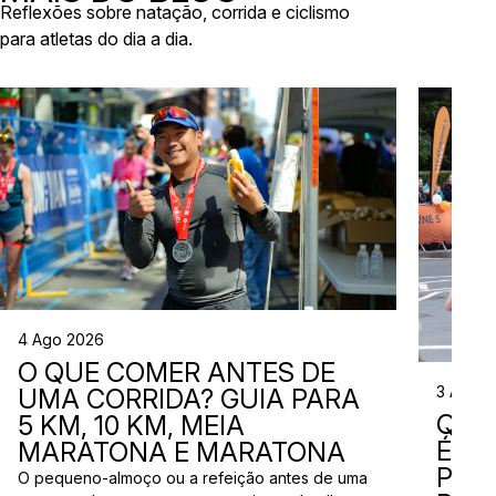
Reflexões sobre natação, corrida e ciclismo
para atletas do dia a dia.
4 Ago 2026
O QUE COMER ANTES DE
3 Ago 
UMA CORRIDA? GUIA PARA
QUE
5 KM, 10 KM, MEIA
ÉS? 
MARATONA E MARATONA
PAR
O pequeno-almoço ou a refeição antes de uma