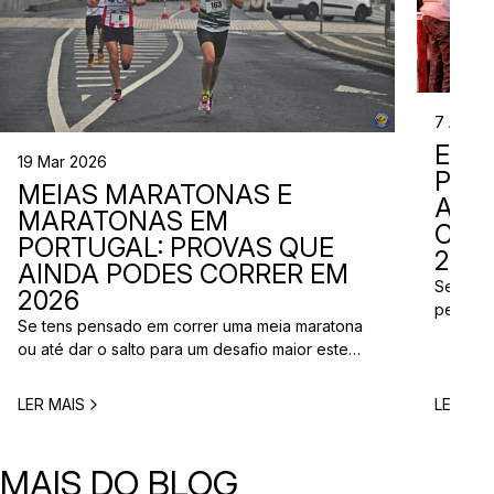
7 Abr 2
EVE
19 Mar 2026
PER
MEIAS MARATONAS E
ADI
MARATONAS EM
CAL
PORTUGAL: PROVAS QUE
2026
AINDA PODES CORRER EM
Se está
2026
perto d
Se tens pensado em correr uma meia maratona
corridas
ou até dar o salto para um desafio maior este
vão aco
ano, este é o momento certo para começar a
Entre co
planear. Entre a primavera e o verão, o
eventos 
LER MAIS
LER MAI
calendário de provas em Portugal ganha vida.
níveis e
Há eventos por todo o país, diferentes formatos
de even
e experiências para todos os […]
MAIS DO BLOG