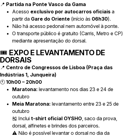
📍
Partida na Ponte Vasco da Gama
Acesso
exclusivo por autocarros oficiais
a
partir da
Gare do Oriente
(início às
06h30
).
Não há acesso pedonal nem automóvel à ponte.
O transporte público é gratuito (Carris, Metro e CP)
mediante apresentação do dorsal.
🎟️
EXPO E LEVANTAMENTO DE
DORSAIS
📍
Centro de Congressos de Lisboa (Praça das
Indústrias 1, Junqueira)
🕙
10h00 – 20h00
Maratona:
levantamento nos dias 23 e 24 de
outubro
Meia Maratona:
levantamento entre 23 e 25 de
outubro
🎽 Inclui
t-shirt oficial OYSHO
, saco da prova,
dorsal, alfinetes e brindes dos parceiros.
⚠️ Não é possível levantar o dorsal no dia da