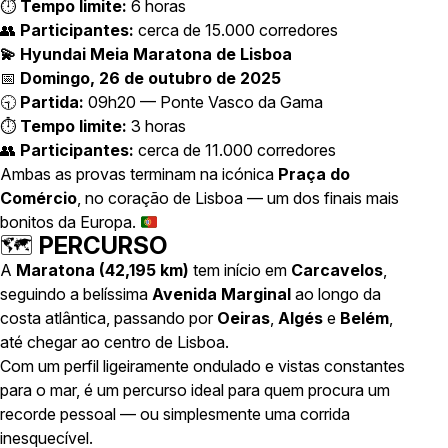
⏱️
Tempo limite:
6 horas
👥
Participantes:
cerca de 15.000 corredores
💫 Hyundai Meia Maratona de Lisboa
📅
Domingo, 26 de outubro de 2025
🕤
Partida:
09h20 — Ponte Vasco da Gama
⏱️
Tempo limite:
3 horas
👥
Participantes:
cerca de 11.000 corredores
Ambas as provas terminam na icónica
Praça do
Comércio
, no coração de Lisboa — um dos finais mais
bonitos da Europa.
🗺️
PERCURSO
A
Maratona (42,195 km)
tem início em
Carcavelos
,
seguindo a belíssima
Avenida Marginal
ao longo da
costa atlântica, passando por
Oeiras
,
Algés
e
Belém
,
até chegar ao centro de Lisboa.
Com um perfil ligeiramente ondulado e vistas constantes
para o mar, é um percurso ideal para quem procura um
recorde pessoal — ou simplesmente uma corrida
inesquecível.