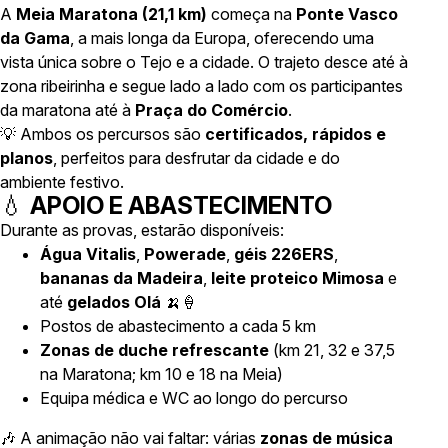
A
Meia Maratona (21,1 km)
começa na
Ponte Vasco
da Gama
, a mais longa da Europa, oferecendo uma
vista única sobre o Tejo e a cidade. O trajeto desce até à
zona ribeirinha e segue lado a lado com os participantes
da maratona até à
Praça do Comércio
.
💡 Ambos os percursos são
certificados, rápidos e
planos
, perfeitos para desfrutar da cidade e do
ambiente festivo.
💧
APOIO E ABASTECIMENTO
Durante as provas, estarão disponíveis:
Água Vitalis
,
Powerade
,
géis 226ERS
,
bananas da Madeira
,
leite proteico Mimosa
e
até
gelados Olá
🍌🍦
Postos de abastecimento a cada 5 km
Zonas de duche refrescante
(km 21, 32 e 37,5
na Maratona; km 10 e 18 na Meia)
Equipa médica e WC ao longo do percurso
🎶 A animação não vai faltar: várias
zonas de música