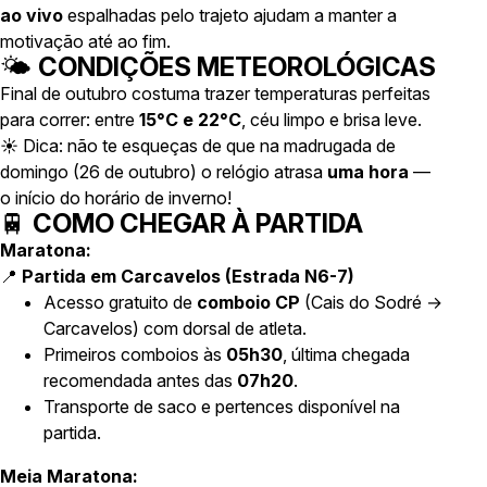
ao vivo
espalhadas pelo trajeto ajudam a manter a
motivação até ao fim.
🌤️
CONDIÇÕES METEOROLÓGICAS
Final de outubro costuma trazer temperaturas perfeitas
para correr: entre
15°C e 22°C
, céu limpo e brisa leve.
☀️ Dica: não te esqueças de que na madrugada de
domingo (26 de outubro) o relógio atrasa
uma hora
—
o início do horário de inverno!
🚆
COMO CHEGAR À PARTIDA
Maratona:
📍
Partida em Carcavelos (Estrada N6-7)
Acesso gratuito de
comboio CP
(Cais do Sodré →
Carcavelos) com dorsal de atleta.
Primeiros comboios às
05h30
, última chegada
recomendada antes das
07h20
.
Transporte de saco e pertences disponível na
partida.
Meia Maratona: