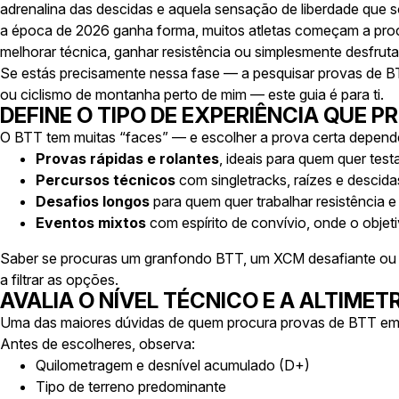
adrenalina das descidas e aquela sensação de liberdade que 
a época de 2026 ganha forma, muitos atletas começam a pro
melhorar técnica, ganhar resistência ou simplesmente desfrut
Se estás precisamente nessa fase — a pesquisar
provas de 
ou
ciclismo de montanha perto de mim
— este guia é para ti.
DEFINE O TIPO DE EXPERIÊNCIA QUE 
O BTT tem muitas “faces” — e escolher a prova certa depende 
Provas rápidas e rolantes
, ideais para quem quer test
Percursos técnicos
com singletracks, raízes e descida
Desafios longos
para quem quer trabalhar resistência e 
Eventos mixtos
com espírito de convívio, onde o objetiv
Saber se procuras um
granfondo BTT
, um
XCM desafiante
ou 
a filtrar as opções.
AVALIA O NÍVEL TÉCNICO E A ALTIMET
Uma das maiores dúvidas de quem procura provas de BTT em
Antes de escolheres, observa:
Quilometragem e desnível acumulado (D+)
Tipo de terreno predominante