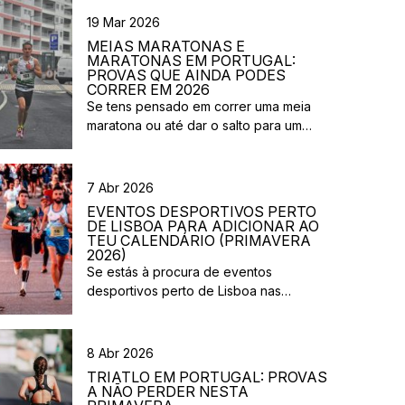
19 Mar 2026
MEIAS MARATONAS E
MARATONAS EM PORTUGAL:
PROVAS QUE AINDA PODES
CORRER EM 2026
Se tens pensado em correr uma meia
maratona ou até dar o salto para um
desafio maior este ano, este é o
momento certo para começar a planear.
Entre a primavera e o verão, o
7 Abr 2026
calendário de provas em Portugal ganha
EVENTOS DESPORTIVOS PERTO
vida. Há eventos por todo o país,
DE LISBOA PARA ADICIONAR AO
diferentes formatos e experiências para
TEU CALENDÁRIO (PRIMAVERA
2026)
todos os […]
Se estás à procura de eventos
desportivos perto de Lisboa nas
próximas semanas, há várias corridas e
iniciativas abertas à participação que
vão acontecer na região durante esta
8 Abr 2026
primavera. Entre corridas solidárias,
TRIATLO EM PORTUGAL: PROVAS
provas urbanas e eventos de trail,
A NÃO PERDER NESTA
existem opções para diferentes níveis e