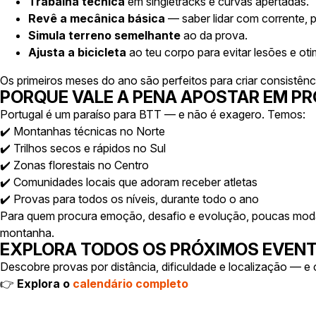
Trabalha técnica
em singletracks e curvas apertadas.
Revê a mecânica básica
— saber lidar com corrente, p
Simula terreno semelhante
ao da prova.
Ajusta a bicicleta
ao teu corpo para evitar lesões e ot
Os primeiros meses do ano são perfeitos para criar consistênc
PORQUE VALE A PENA APOSTAR EM PR
Portugal é um paraíso para BTT — e não é exagero. Temos:
✔️ Montanhas técnicas no Norte
✔️ Trilhos secos e rápidos no Sul
✔️ Zonas florestais no Centro
✔️ Comunidades locais que adoram receber atletas
✔️ Provas para todos os níveis, durante todo o ano
Para quem procura emoção, desafio e evolução, poucas moda
montanha.
EXPLORA TODOS OS PRÓXIMOS EVENT
Descobre provas por distância, dificuldade e localização — 
👉
Explora o
calendário completo