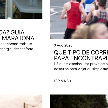
DA? GUIA
 E MARATONA
ecer apenas mais um
3 Ago 2026
energia, desconforto no
QUE TIPO DE CORRE
 da partida. A dúvida é
PARA ENCONTRARE
[…]
Há quem escolha uma prova pelo
desculpa para viajar ou simplesm
verdade é que nem todos correm
perfeita para um corredor pode n
LER MAIS