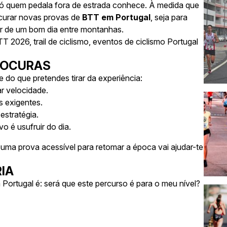
só quem pedala fora de estrada conhece. À medida que
curar novas provas de
BTT em Portugal
, seja para
ar de um bom dia entre montanhas.
BTT 2026
,
trail de ciclismo
,
eventos de ciclismo Portugal
PROCURAS
do que pretendes tirar da experiência:
ar velocidade.
s exigentes.
estratégia.
o é usufruir do dia.
uma prova acessível para retomar a época vai ajudar-te
RIA
 Portugal é:
será que este percurso é para o meu nível?