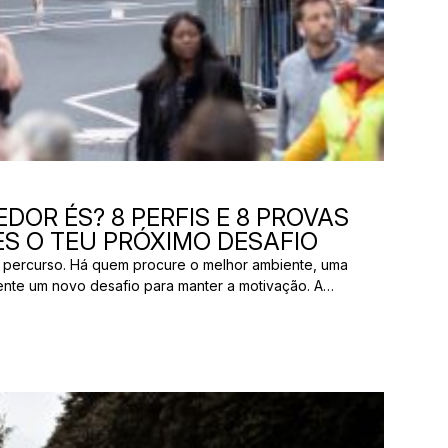
DOR ÉS? 8 PERFIS E 8 PROVAS
S O TEU PRÓXIMO DESAFIO
 percurso. Há quem procure o melhor ambiente, uma
ente um novo desafio para manter a motivação. A
os pelas mesmas razões. E uma prova que parece
ão ter nada a ver com aquilo que outro […]