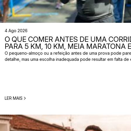
4 Ago 2026
O QUE COMER ANTES DE UMA CORRI
PARA 5 KM, 10 KM, MEIA MARATONA
O pequeno-almoço ou a refeição antes de uma prova pode par
detalhe, mas uma escolha inadequada pode resultar em falta de 
estômago ou vontade de ir à casa de banho poucos minutos antes
comum entre corredores: o que comer antes de uma corrida? A 
LER MAIS