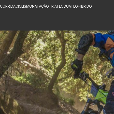
CORRIDA
CICLISMO
NATAÇÃO
TRIATLO
DUATLO
HÍBRIDO