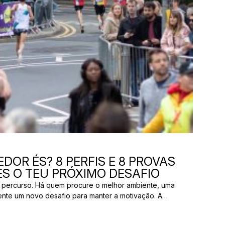
DOR ÉS? 8 PERFIS E 8 PROVAS
S O TEU PRÓXIMO DESAFIO
 percurso. Há quem procure o melhor ambiente, uma
ente um novo desafio para manter a motivação. A
os pelas mesmas razões. E uma prova que parece
ão ter nada a ver com aquilo que outro […]