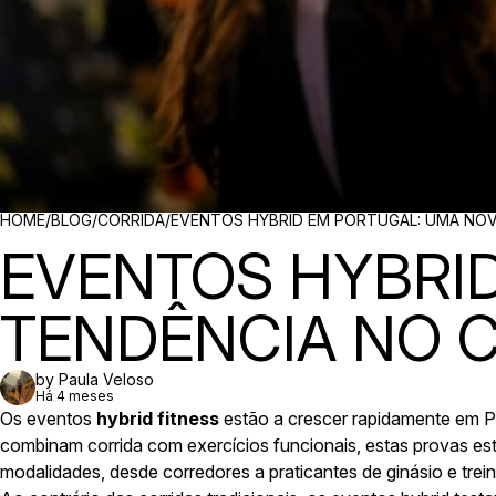
BREADCRUMBS
HOME
/
BLOG
/
CORRIDA
/
EVENTOS HYBRID EM PORTUGAL: UMA NOV
EVENTOS HYBRI
TENDÊNCIA NO 
by Paula Veloso
Há 4 meses
Os eventos
hybrid fitness
estão a crescer rapidamente em Po
combinam corrida com exercícios funcionais, estas provas estã
modalidades, desde corredores a praticantes de ginásio e trein