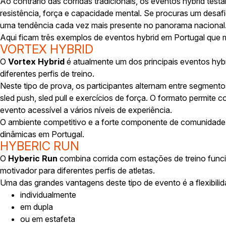
Ao contrário das corridas tradicionais, os eventos hybrid tes
resistência, força e capacidade mental. Se procuras um desafi
uma tendência cada vez mais presente no panorama nacional
Aqui ficam três exemplos de eventos hybrid em Portugal que
VORTEX HYBRID
O
Vortex Hybrid
é atualmente um dos principais eventos hybri
diferentes perfis de treino.
Neste tipo de prova, os participantes alternam entre segment
sled push, sled pull e exercícios de força. O formato permite 
evento acessível a vários níveis de experiência.
O ambiente competitivo e a forte componente de comunidade
dinâmicas em Portugal.
HYBERIC RUN
O
Hyberic Run
combina corrida com estações de treino funci
motivador para diferentes perfis de atletas.
Uma das grandes vantagens deste tipo de evento é a flexibili
individualmente
em dupla
ou em estafeta