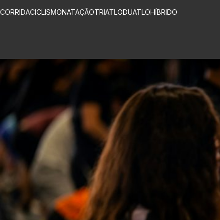
CORRIDA
CICLISMO
NATAÇÃO
TRIATLO
DUATLO
HÍBRIDO