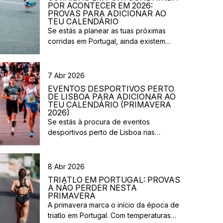
POR ACONTECER EM 2026:
PROVAS PARA ADICIONAR AO
TEU CALENDÁRIO
Se estás a planear as tuas próximas
corridas em Portugal, ainda existem
várias provas previstas para os próximos
meses de 2026. Entre corridas urbanas,
eventos solidários e provas em
7 Abr 2026
diferentes regiões do país, há opções
EVENTOS DESPORTIVOS PERTO
para atletas com vários níveis de
DE LISBOA PARA ADICIONAR AO
experiência. Nesta lista reunimos
TEU CALENDÁRIO (PRIMAVERA
2026)
algumas corridas que ainda vão
Se estás à procura de eventos
acontecer em 2026 e que […]
desportivos perto de Lisboa nas
próximas semanas, há várias corridas e
iniciativas abertas à participação que
vão acontecer na região durante esta
8 Abr 2026
primavera. Entre corridas solidárias,
TRIATLO EM PORTUGAL: PROVAS
provas urbanas e eventos de trail,
A NÃO PERDER NESTA
existem opções para diferentes níveis e
PRIMAVERA
A primavera marca o início da época de
objetivos. Aqui ficam algumas sugestões
triatlo em Portugal. Com temperaturas
de eventos desportivos perto de Lisboa