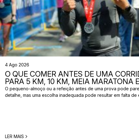
4 Ago 2026
O QUE COMER ANTES DE UMA CORRI
PARA 5 KM, 10 KM, MEIA MARATONA
O pequeno-almoço ou a refeição antes de uma prova pode par
detalhe, mas uma escolha inadequada pode resultar em falta de 
estômago ou vontade de ir à casa de banho poucos minutos antes
comum entre corredores: o que comer antes de uma corrida? A 
LER MAIS