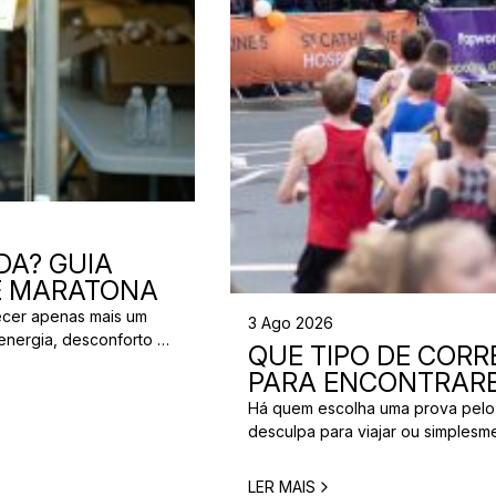
DA? GUIA
 E MARATONA
ecer apenas mais um
3 Ago 2026
energia, desconforto no
QUE TIPO DE CORRE
 da partida. A dúvida é
PARA ENCONTRARE
[…]
Há quem escolha uma prova pelo
desculpa para viajar ou simplesm
verdade é que nem todos correm
perfeita para um corredor pode n
LER MAIS